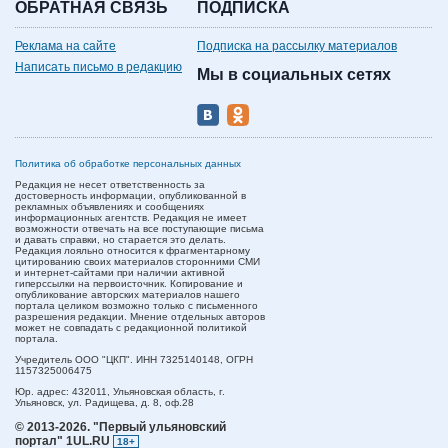
ОБРАТНАЯ СВЯЗЬ
ПОДПИСКА
Реклама на сайте
Подписка на рассылку материалов
Написать письмо в редакцию
Мы в социальных сетях
Политика об обработке персональных данных
Редакция не несет ответственность за
достоверность информации, опубликованной в
рекламных объявлениях и сообщениях
информационных агентств. Редакция не имеет
возможности отвечать на все поступающие письма
и давать справки, но старается это делать.
Редакция лояльно относится к фрагментарному
цитированию своих материалов сторонними СМИ
и интернет-сайтами при наличии активной
гиперссылки на первоисточник. Копирование и
опубликование авторских материалов нашего
портала целиком возможно только с письменного
разрешения редакции. Мнение отдельных авторов
может не совпадать с редакционной политикой
портала.
Учредитель ООО "ЦКП". ИНН 7325140148, ОГРН
1157325006475
Юр. адрес:
432011,
Ульяновская область,
г.
Ульяновск,
ул. Радищева, д. 8, оф.28
© 2013-2026.
"Первый ульяновский
портал" 1UL.RU
18+