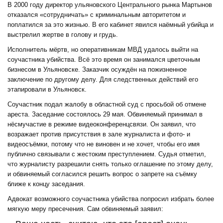
В 2000 году директор ульяновского Центрального рынка Мартынов
отказался «сотрудничать» с криминальным авторитетом и
поплатился за это жизнью. В его кабинет явился наёмный убийца и
выстрелил жертве в голову и грудь.
Исполнитель мёртв, но оперативникам МВД удалось выйти на
соучастника убийства. Всё это время он занимался цветочным
бизнесом в Ульяновске. Заказчик осуждён на пожизненное
заключение по другому делу. Для следственных действий его
этапировали в Ульяновск.
Соучастник подал жалобу в областной суд с просьбой об отмене
ареста. Заседание состоялось 29 мая. Обвиняемый принимал в
нёсмучастие в режиме видеоконференцсвязи. Он заявил, что
возражает против присутствия в зале журналиста и фото- и
видеосъёмки, потому что не виновен и не хочет, чтобы его имя
публично связывали с жестоким преступлением. Судья отметил,
что журналисту разрешили снять только оглашение по этому делу,
и обвиняемый согласился решить вопрос о запрете на съёмку
ближе к концу заседания.
Адвокат возможного соучастника убийства попросил избрать более
мягкую меру пресечения. Сам обвиняемый заявил: