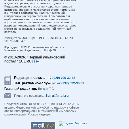
возможности отвечать на все поступающие письма
и давать справки, но старается это делать.
Редакция лояльно относится к фрагментарному
цитированию своих материалов сторонними СМИ
и интернет-сайтами при наличии активной
гиперссылки на первоисточник. Копирование и
опубликование авторских материалов нашего
портала целиком возможно только с письменного
разрешения редакции. Мнение отдельных авторов
может не совпадать с редакционной политикой
портала.
Учредитель ООО "ЦКП". ИНН 7325140148, ОГРН
1157325006475
Юр. адрес:
432011,
Ульяновская область,
г.
Ульяновск,
ул. Радищева, д. 8, оф.28
© 2013-2026.
"Первый ульяновский
портал" 1UL.RU
18+
Редакция портала:
+7 (929) 796-32-68
Тел. рекламной службы:
+7 (937) 032-36-31
Главный редактор:
Богдан Т.С.
1ulru@mail.ru
Пишите в редакцию:
Свидетельство ЭЛ № ФС 77 – 68081 от 21.12.2016
выдано Федеральной службой по надзору в сфере
связи, информационных технологий и массовых
коммуникаций (Роскомнадзор).