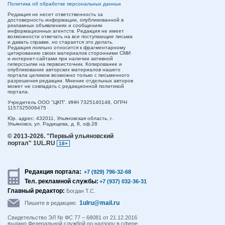
Политика об обработке персональных данных
Редакция не несет ответственность за
достоверность информации, опубликованной в
рекламных объявлениях и сообщениях
информационных агентств. Редакция не имеет
возможности отвечать на все поступающие письма
и давать справки, но старается это делать.
Редакция лояльно относится к фрагментарному
цитированию своих материалов сторонними СМИ
и интернет-сайтами при наличии активной
гиперссылки на первоисточник. Копирование и
опубликование авторских материалов нашего
портала целиком возможно только с письменного
разрешения редакции. Мнение отдельных авторов
может не совпадать с редакционной политикой
портала.
Учредитель ООО "ЦКП". ИНН 7325140148, ОГРН
1157325006475
Юр. адрес:
432011,
Ульяновская область,
г.
Ульяновск,
ул. Радищева, д. 8, оф.28
© 2013-2026.
"Первый ульяновский
портал" 1UL.RU
18+
Редакция портала:
+7 (929) 796-32-68
Тел. рекламной службы:
+7 (937) 032-36-31
Главный редактор:
Богдан Т.С.
1ulru@mail.ru
Пишите в редакцию:
Свидетельство ЭЛ № ФС 77 – 68081 от 21.12.2016
выдано Федеральной службой по надзору в сфере