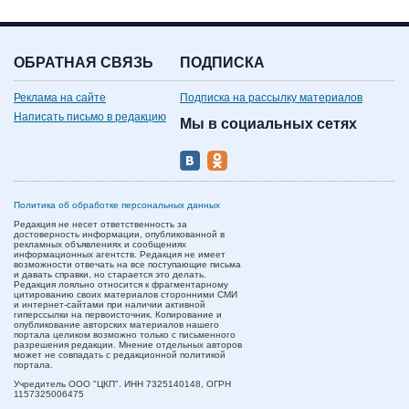
ОБРАТНАЯ СВЯЗЬ
ПОДПИСКА
Реклама на сайте
Подписка на рассылку материалов
Написать письмо в редакцию
Мы в социальных сетях
Политика об обработке персональных данных
Редакция не несет ответственность за
достоверность информации, опубликованной в
рекламных объявлениях и сообщениях
информационных агентств. Редакция не имеет
возможности отвечать на все поступающие письма
и давать справки, но старается это делать.
Редакция лояльно относится к фрагментарному
цитированию своих материалов сторонними СМИ
и интернет-сайтами при наличии активной
гиперссылки на первоисточник. Копирование и
опубликование авторских материалов нашего
портала целиком возможно только с письменного
разрешения редакции. Мнение отдельных авторов
может не совпадать с редакционной политикой
портала.
Учредитель ООО "ЦКП". ИНН 7325140148, ОГРН
1157325006475