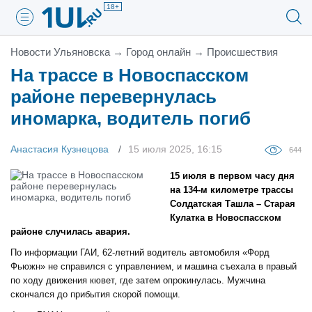
18+
Новости Ульяновска
→
Город онлайн
→
Проиcшествия
На трассе в Новоспасском
районе перевернулась
иномарка, водитель погиб
Анастасия Кузнецова
15 июля 2025, 16:15
644
15 июля в первом часу дня
на 134-м километре трассы
Солдатская Ташла – Старая
Кулатка в Новоспасском
районе случилась авария.
По информации ГАИ, 62-летний водитель автомобиля «Форд
Фьюжн» не справился с управлением, и машина съехала в правый
по ходу движения кювет, где затем опрокинулась. Мужчина
скончался до прибытия скорой помощи.