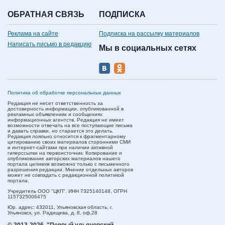
ОБРАТНАЯ СВЯЗЬ
ПОДПИСКА
Реклама на сайте
Подписка на рассылку материалов
Написать письмо в редакцию
Мы в социальных сетях
Политика об обработке персональных данных
Редакция не несет ответственность за
достоверность информации, опубликованной в
рекламных объявлениях и сообщениях
информационных агентств. Редакция не имеет
возможности отвечать на все поступающие письма
и давать справки, но старается это делать.
Редакция лояльно относится к фрагментарному
цитированию своих материалов сторонними СМИ
и интернет-сайтами при наличии активной
гиперссылки на первоисточник. Копирование и
опубликование авторских материалов нашего
портала целиком возможно только с письменного
разрешения редакции. Мнение отдельных авторов
может не совпадать с редакционной политикой
портала.
Учредитель ООО "ЦКП". ИНН 7325140148, ОГРН
1157325006475
Юр. адрес:
432011,
Ульяновская область,
г.
Ульяновск,
ул. Радищева, д. 8, оф.28