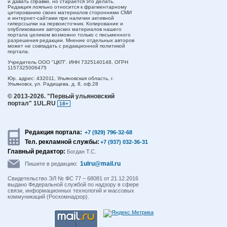
и давать справки, но старается это делать.
Редакция лояльно относится к фрагментарному
цитированию своих материалов сторонними СМИ
и интернет-сайтами при наличии активной
гиперссылки на первоисточник. Копирование и
опубликование авторских материалов нашего
портала целиком возможно только с письменного
разрешения редакции. Мнение отдельных авторов
может не совпадать с редакционной политикой
портала.
Учредитель ООО "ЦКП". ИНН 7325140148, ОГРН
1157325006475
Юр. адрес:
432011,
Ульяновская область,
г.
Ульяновск,
ул. Радищева, д. 8, оф.28
© 2013-2026.
"Первый ульяновский
портал" 1UL.RU
18+
Редакция портала:
+7 (929) 796-32-68
Тел. рекламной службы:
+7 (937) 032-36-31
Главный редактор:
Богдан Т.С.
1ulru@mail.ru
Пишите в редакцию:
Свидетельство ЭЛ № ФС 77 – 68081 от 21.12.2016
выдано Федеральной службой по надзору в сфере
связи, информационных технологий и массовых
коммуникаций (Роскомнадзор).