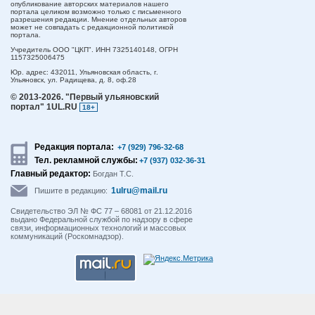
опубликование авторских материалов нашего
портала целиком возможно только с письменного
разрешения редакции. Мнение отдельных авторов
может не совпадать с редакционной политикой
портала.
Учредитель ООО "ЦКП". ИНН 7325140148, ОГРН
1157325006475
Юр. адрес:
432011,
Ульяновская область,
г.
Ульяновск,
ул. Радищева, д. 8, оф.28
© 2013-2026.
"Первый ульяновский
портал" 1UL.RU
18+
Редакция портала:
+7 (929) 796-32-68
Тел. рекламной службы:
+7 (937) 032-36-31
Главный редактор:
Богдан Т.С.
1ulru@mail.ru
Пишите в редакцию:
Свидетельство ЭЛ № ФС 77 – 68081 от 21.12.2016
выдано Федеральной службой по надзору в сфере
связи, информационных технологий и массовых
коммуникаций (Роскомнадзор).