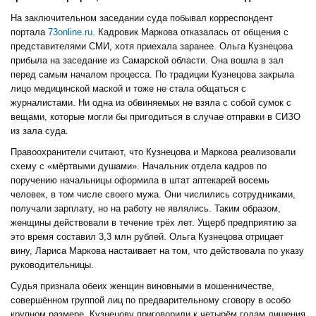
На заключительном заседании суда побывал корреспондент
портала
73online.ru.
Кадровик Маркова отказалась от общения с
представителями СМИ, хотя приехала заранее. Ольга Кузнецова
прибыла на заседание из Самарской области. Она вошла в зал
перед самым началом процесса. По традиции Кузнецова закрыла
лицо медицинской маской и тоже не стала общаться с
журналистами. Ни одна из обвиняемых не взяла с собой сумок с
вещами, которые могли бы пригодиться в случае отправки в СИЗО
из зала суда.
Правоохранители считают, что Кузнецова и Маркова реализовали
схему с «мёртвыми душами». Начальник отдела кадров по
поручению начальницы оформила в штат аптекарей восемь
человек, в том числе своего мужа. Они числились сотрудниками,
получали зарплату, но на работу не являлись. Таким образом,
женщины действовали в течение трёх лет. Ущерб предприятию за
это время составил 3,3 млн рублей. Ольга Кузнецова отрицает
вину, Лариса Маркова настаивает на том, что действовала по указу
руководительницы.
Судья признала обеих женщин виновными в мошенничестве,
совершённом группой лиц по предварительному сговору в особо
крупном размере. Кузнецову приговорили к четырём годам лишения