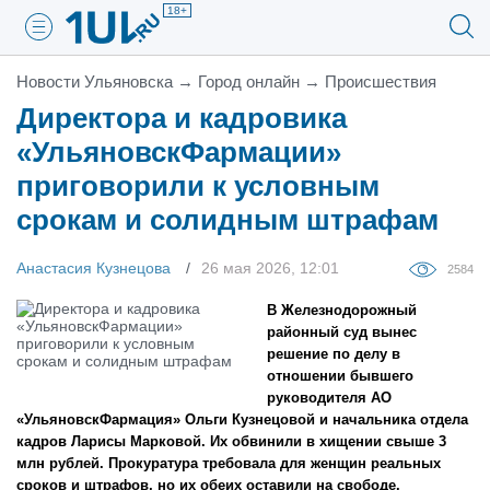
18+
Новости Ульяновска
→
Город онлайн
→
Проиcшествия
Директора и кадровика
«УльяновскФармации»
приговорили к условным
срокам и солидным штрафам
Анастасия Кузнецова
26 мая 2026, 12:01
2584
В Железнодорожный
районный суд вынес
решение по делу в
отношении бывшего
руководителя АО
«УльяновскФармация» Ольги Кузнецовой и начальника отдела
кадров Ларисы Марковой. Их обвинили в хищении свыше 3
млн рублей. Прокуратура требовала для женщин реальных
сроков и штрафов, но их обеих оставили на свободе.