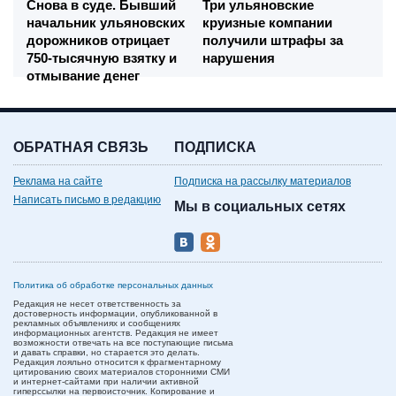
Снова в суде. Бывший
Три ульяновские
начальник ульяновских
круизные компании
дорожников отрицает
получили штрафы за
750-тысячную взятку и
нарушения
отмывание денег
ОБРАТНАЯ СВЯЗЬ
ПОДПИСКА
Реклама на сайте
Подписка на рассылку материалов
Написать письмо в редакцию
Мы в социальных сетях
Политика об обработке персональных данных
Редакция не несет ответственность за
достоверность информации, опубликованной в
рекламных объявлениях и сообщениях
информационных агентств. Редакция не имеет
возможности отвечать на все поступающие письма
и давать справки, но старается это делать.
Редакция лояльно относится к фрагментарному
цитированию своих материалов сторонними СМИ
и интернет-сайтами при наличии активной
гиперссылки на первоисточник. Копирование и