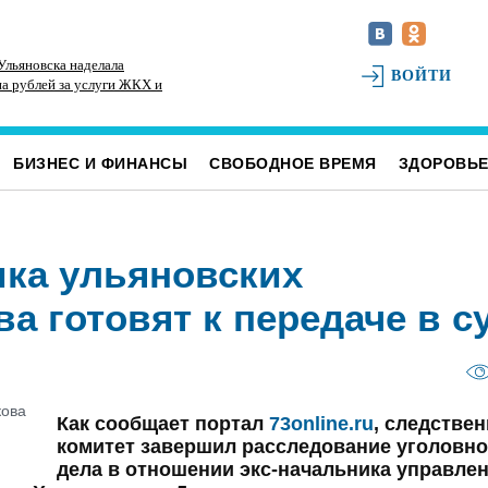
Ульяновска наделала
К реальным и срокам и крупным штрафам
Ди
ВОЙТИ
на рублей за услуги ЖКХ и
приговорили ульяновских перевозчиков,
ск
подкупивших депутата и директора ЦГБ
БИЗНЕС И ФИНАНСЫ
СВОБОДНОЕ ВРЕМЯ
ЗДОРОВЬ
ка ульяновских
 готовят к передаче в с
Как сообщает портал
73online.ru
, следстве
комитет завершил расследование уголовно
дела в отношении экс-начальника управле