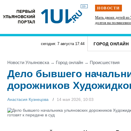
18+
НОВОСТИ
ам
Директор ульяновской топливной компании
Мать двоих детей из 
скрыл от налоговиков больше 48 млн рублей
долгов на полмиллио
Б
штрафы от ГИБДД
ГОРОД ОНЛАЙН
сегодня: 7 августа
17
:
44
Новости Ульяновска
→
Город онлайн
→
Проиcшествия
Дело бывшего начальни
дорожников Художидкова
Анастасия Кузнецова
14 мая 2026, 10:03