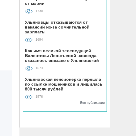
от мэрии
«Ульяновскэнерго» передали под
управление нового лидера из
1730
Чувашии
Ульяновцы отказываются от
вакансий из-за сомнительной
07.08, 16:25
зарплаты
Ульяновец отдал мошенникам почти
1694
миллион рублей, думая, что покупает
машину из Европы
Как имя великой телеведущей
Валентины Леонтьевой навсегда
оказалось связано с Ульяновской
областью
07.08, 16:00
1673
УАЗ сделает гламурный внедорожник
для ведущей Первого канала
Ульяновская пенсионерка перешла
по ссылке мошенников и лишилась
800 тысяч рублей
07.08, 15:25
1576
На Центральном пляже Ульяновска
Все публикации
асфальтируют дорожку к большому
бассейну
07.08, 15:00
Техникумы и колледжи Ульяновской