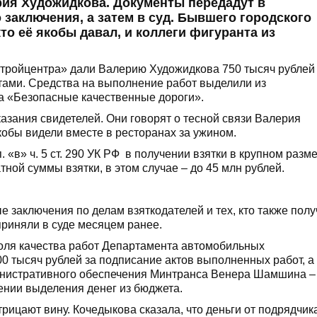
рия Художидкова. Документы передадут в
заключения, а затем в суд. Бывшего городского
то её якобы давал, и коллеги фигуранта из
Стройцентра» дали Валерию Художидкова 750 тысяч рублей
тами. Средства на выполнение работ выделили из
а «Безопасные качественные дороги».
оказания свидетелей. Они говорят о тесной связи Валерия
обы видели вместе в ресторанах за ужином.
«в» ч. 5 ст. 290 УК РФ в получении взятки в крупном разме
тной суммы взятки, в этом случае – до 45 млн рублей.
 заключения по делам взяткодателей и тех, кто также полу
приняли в суде месяцем ранее.
роля качества работ Департамента автомобильных
0 тысяч рублей за подписание актов выполненных работ, а
инистративного обеспечения Минтранса Венера Шамшина – 
рении выделения денег из бюджета.
ицают вину. Кочедыкова сказала, что деньги от подрядчик