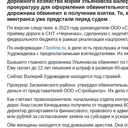
дорожного хозяйства мэрии Ульяновска Вале
прокуратуру для оформления обвинительного 
дорожника обвиняют в получении взятки. Те, к
минтранса уже предстали перед судом
.
По версии следствия, в 2023 году руководители ООО «
приёмку дороги в СНТ «Черничка», сделанную с недочё
федерального бюджета в рамках реализации нацпроект
По информации
73online.ru
, в деле есть прослушка и п
Художидкова с предполагаемыми взяткодателями. Их як
Бывшего главного дорожника Ульяновска обвиняют по п. 
Ему грозит до 12 лет лишения и штраф в размере 60-кра
Сейчас Валерий Художидков находится под стражей.
Прокурор Засвияжского района утвердил обвинительные
деньги от представителей ООО «Стройцентр». Их дела 
Как считают правоохранители, начальница отдела конт
дорог Анастасия Кочедыкова получила от подрядчика 60
директор департамента финансового, правового и адм
млн рублей за согласование заявок на субсидии и уско
Обе женщины находятся под домашним арестом. Они отр