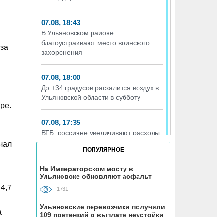
07.08, 18:43
В Ульяновском районе
благоустраивают место воинского
 за
захоронения
07.08, 18:00
До +34 градусов раскалится воздух в
Ульяновской области в субботу
ре.
07.08, 17:35
ВТБ: россияне увеличивают расходы
на спорт и здоровый образ жизни
чал
ПОПУЛЯРНОЕ
07.08, 17:35
На Императорском мосту в
Ульяновске обновляют асфальт
В Чердаклинском районе в ДТП
4,7
попал 14-летний подросток
1731
Ульяновские перевозчики получили
а
07.08, 17:00
109 претензий о выплате неустойки