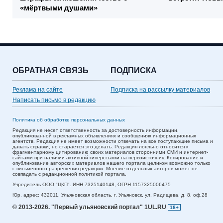
«мёртвыми душами»
ОБРАТНАЯ СВЯЗЬ
ПОДПИСКА
Реклама на сайте
Подписка на рассылку материалов
Написать письмо в редакцию
Политика об обработке персональных данных
Редакция не несет ответственность за достоверность информации,
опубликованной в рекламных объявлениях и сообщениях информационных
агентств. Редакция не имеет возможности отвечать на все поступающие письма и
давать справки, но старается это делать. Редакция лояльно относится к
фрагментарному цитированию своих материалов сторонними СМИ и интернет-
сайтами при наличии активной гиперссылки на первоисточник. Копирование и
опубликование авторских материалов нашего портала целиком возможно только
с письменного разрешения редакции. Мнение отдельных авторов может не
совпадать с редакционной политикой портала.
Учредитель ООО "ЦКП". ИНН 7325140148, ОГРН 1157325006475
Юр. адрес:
432011,
Ульяновская область,
г. Ульяновск,
ул. Радищева, д. 8, оф.28
© 2013-2026.
"Первый ульяновский портал" 1UL.RU
18+