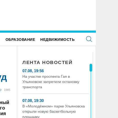
ректор ульяновской топливной компании
рыл от налоговиков больше 48 млн рублей
Е
ОБРАЗОВАНИЕ
НЕДВИЖИМОСТЬ
ЛЕНТА НОВОСТЕЙ
07.08, 19:56
уд
На участке проспекта Гая в
Ульяновске запретили остановку
транспорта
1985
07.08, 19:30
нный
В «Молодёжном» парке Ульяновска
го
открыли новую баскетбольную
ния
площадку