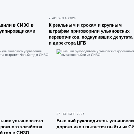
7 АВГУСТА 2026
авили в СИЗО в
К реальным и срокам и крупным
руппировщиками
штрафам приговорили ульяновских
перевозчиков, подкупивших депутата
и директора ЦГБ
27 НОЯБРЯ 2025
ьник ульяновского
Бывший руководитель ульяновск
рожного хозяйства
дорожников пытается выйти из С
й год в СИЗО