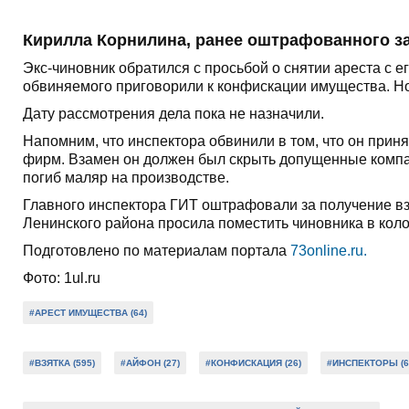
Кирилла Корнилина, ранее оштрафованного за
Экс-чиновник обратился с просьбой о снятии ареста с е
обвиняемого приговорили к конфискации имущества. Но
Дату рассмотрения дела пока не назначили.
Напомним, что инспектора обвинили в том, что он приня
фирм. Взамен он должен был скрыть допущенные компан
погиб маляр на производстве.
Главного инспектора ГИТ оштрафовали за получение взят
Ленинского района просила поместить чиновника в кол
Подготовлено по материалам портала
73online.ru.
Фото: 1ul.ru
#АРЕСТ ИМУЩЕСТВА (64)
#ВЗЯТКА (595)
#АЙФОН (27)
#КОНФИСКАЦИЯ (26)
#ИНСПЕКТОРЫ (6