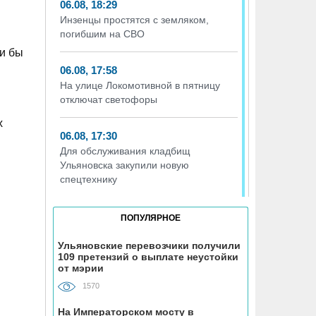
06.08, 18:29
Инзенцы простятся с земляком,
погибшим на СВО
ли бы
06.08, 17:58
На улице Локомотивной в пятницу
отключат светофоры
х
06.08, 17:30
Для обслуживания кладбищ
Ульяновска закупили новую
спецтехнику
06.08, 17:13
ПОПУЛЯРНОЕ
Исследование ВТБ: ежемесячная
смена категорий кешбэка создает
Ульяновские перевозчики получили
109 претензий о выплате неустойки
волны спроса
от мэрии
1570
06.08, 17:00
В ульяновской школе №7
На Императорском мосту в