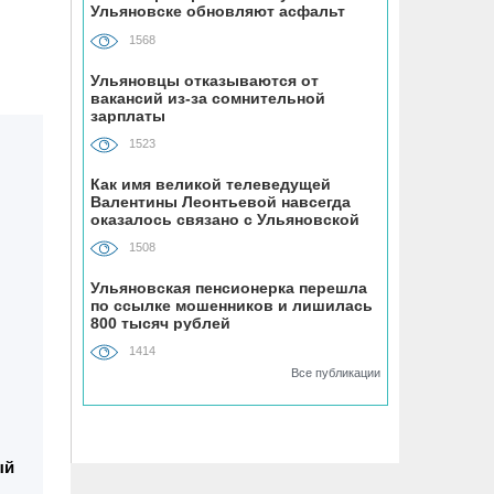
Ульяновске обновляют асфальт
устанавливают «умные» тренажёры с
QR-кодами
1568
Ульяновцы отказываются от
06.08, 16:22
вакансий из-за сомнительной
зарплаты
В Ульяновске на месяц перекрыли
участок улицы Ефремова
1523
Как имя великой телеведущей
06.08, 15:59
Валентины Леонтьевой навсегда
На здании травмпункта в Ульяновске
оказалось связано с Ульяновской
областью
появилась мемориальная доска в
1508
честь Рылеева
Ульяновская пенсионерка перешла
по ссылке мошенников и лишилась
06.08, 15:29
800 тысяч рублей
Прокурор Теребунов нашёл
1414
нарушения в ульяновской колонии
Все публикации
№8
06.08, 15:17
ый
ВТБ: объем выдачи ипотеки в России
вырос на 38%