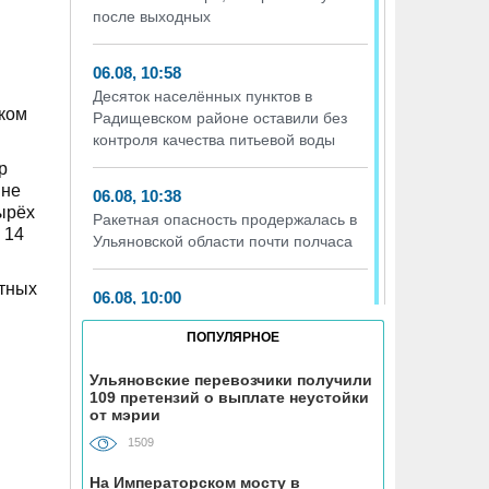
после выходных
06.08, 10:58
Десяток населённых пунктов в
ском
Радищевском районе оставили без
контроля качества питьевой воды
р
 не
06.08, 10:38
ырёх
Ракетная опасность продержалась в
 14
Ульяновской области почти полчаса
стных
06.08, 10:00
Ульяновские спасатели достали
ПОПУЛЯРНОЕ
палец подростка из детали
велосипеда
Ульяновские перевозчики получили
109 претензий о выплате неустойки
от мэрии
06.08, 09:31
Спустя восемь дет в ульяновский суд
1509
вернули дело по 80 эпизодам
На Императорском мосту в
автоподстав в отношении 30