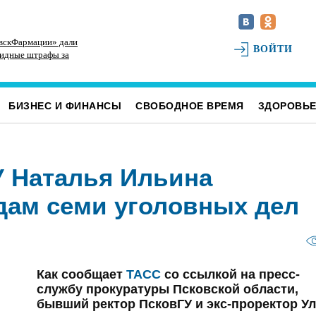
вскФармации» дали
На Ульяновскую область надвигается
Де
ВОЙТИ
лидные штрафы за
аномальная жара, которая отступит после
ра
ёртвыми душами»
выходных
во
БИЗНЕС И ФИНАНСЫ
СВОБОДНОЕ ВРЕМЯ
ЗДОРОВЬ
 Наталья Ильина
одам семи уголовных дел
Как сообщает
ТАСС
со ссылкой на пресс-
службу прокуратуры Псковской области,
бывший ректор ПсковГУ и экс-проректор У