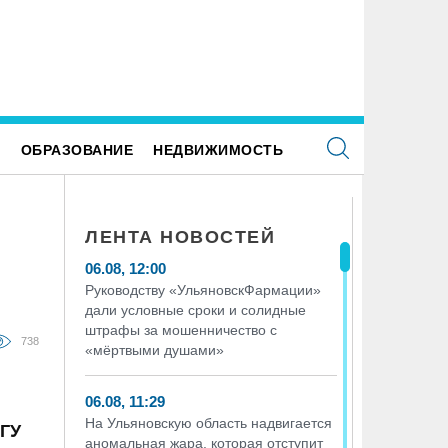
сяток населённых пунктов в Радищевском
Раздеваться не надо. В ульяновс
йоне оставили без контроля качества питьевой
установили рентген-оборудовани
ды
досмотра
Е
ОБРАЗОВАНИЕ
НЕДВИЖИМОСТЬ
ЛЕНТА НОВОСТЕЙ
06.08, 12:00
Руководству «УльяновскФармации»
дали условные сроки и солидные
штрафы за мошенничество с
738
«мёртвыми душами»
06.08, 11:29
На Ульяновскую область надвигается
лГУ
аномальная жара, которая отступит