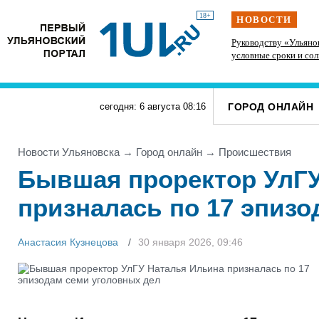
18+
НОВОСТИ
В Ульяновской области почти удвоили
Руководству «Ульяно
производство мяса и растительного масла
условные сроки и со
мошенничество с «м
ГОРОД ОНЛАЙН
сегодня: 6 августа
08
:
16
Новости Ульяновска
→
Город онлайн
→
Проиcшествия
Бывшая проректор УлГУ
призналась по 17 эпиз
Анастасия Кузнецова
30 января 2026, 09:46