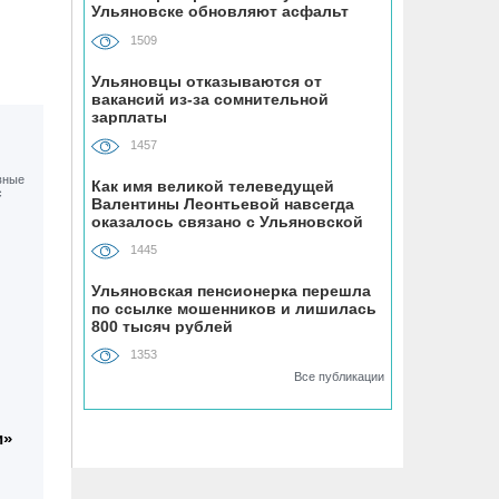
Ульяновске обновляют асфальт
обвиняемых
1509
06.08, 09:00
Ульяновцы отказываются от
вакансий из-за сомнительной
Раздеваться не надо. В ульяновской
зарплаты
тюрьме установили рентген-
оборудование для личного досмотра
1457
Как имя великой телеведущей
Валентины Леонтьевой навсегда
06.08, 08:26
оказалось связано с Ульяновской
В Ульяновской области почти удвоили
областью
производство мяса и растительного
1445
масла
Ульяновская пенсионерка перешла
по ссылке мошенников и лишилась
800 тысяч рублей
06.08, 08:00
Площадки Ульяновской области
1353
готовят к празднованию Дня
Все публикации
физкультурника
и»
05.08, 18:59
От +9 до +32 градусов будет