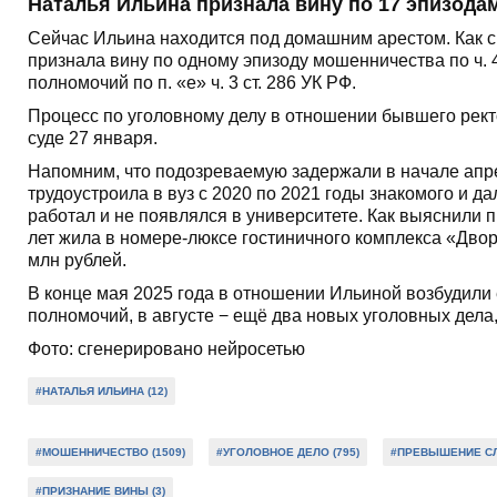
Наталья Ильина признала вину по 17 эпизодам
Сейчас Ильина находится под домашним арестом. Как с
признала вину по одному эпизоду мошенничества по ч. 
полномочий по п. «е» ч. 3 ст. 286 УК РФ.
Процесс по уголовному делу в отношении бывшего рек
суде 27 января.
Напомним, что подозреваемую задержали в начале апре
трудоустроила в вуз с 2020 по 2021 годы знакомого и д
работал и не появлялся в университете. Как выяснили
лет жила в номере-люксе гостиничного комплекса «Дво
млн рублей.
В конце мая 2025 года в отношении Ильиной возбудили
полномочий, в августе − ещё два новых уголовных дела,
Фото: сгенерировано нейросетью
#НАТАЛЬЯ ИЛЬИНА (12)
#МОШЕННИЧЕСТВО (1509)
#УГОЛОВНОЕ ДЕЛО (795)
#ПРЕВЫШЕНИЕ СЛ
#ПРИЗНАНИЕ ВИНЫ (3)