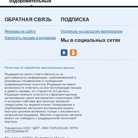
оздоровительный
санаторий
ОБРАТНАЯ СВЯЗЬ
ПОДПИСКА
Реклама на сайте
Подписка на рассылку материалов
Написать письмо в редакцию
Мы в социальных сетях
Политика об обработке персональных данных
Редакция не несет ответственность за
достоверность информации, опубликованной в
рекламных объявлениях и сообщениях
информационных агентств. Редакция не имеет
возможности отвечать на все поступающие письма
и давать справки, но старается это делать.
Редакция лояльно относится к фрагментарному
цитированию своих материалов сторонними СМИ
и интернет-сайтами при наличии активной
гиперссылки на первоисточник. Копирование и
опубликование авторских материалов нашего
портала целиком возможно только с письменного
разрешения редакции. Мнение отдельных авторов
может не совпадать с редакционной политикой
портала.
Учредитель ООО "ЦКП". ИНН 7325140148, ОГРН
1157325006475
Юр. адрес:
432011,
Ульяновская область,
г.