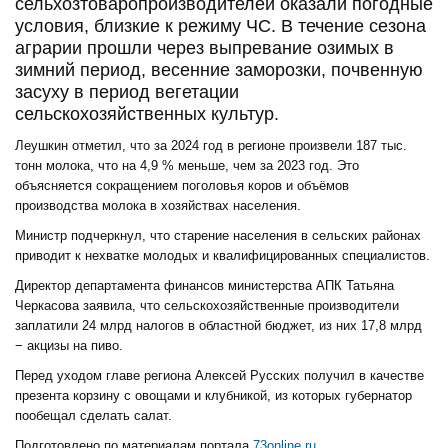
сельхозтоваропроизводителей оказали погодные
условия, близкие к режиму ЧС. В течение сезона
аграрии прошли через выпревание озимых в
зимний период, весенние заморозки, почвенную
засуху в период вегетации
сельскохозяйственных культур.
Леушкин отметил, что за 2024 год в регионе произвели 187 тыс.
тонн молока, что на 4,9 % меньше, чем за 2023 год. Это
объясняется сокращением поголовья коров и объёмов
производства молока в хозяйствах населения.
Министр подчеркнул, что старение населения в сельских районах
приводит к нехватке молодых и квалифицированных специалистов.
Директор департамента финансов министерства АПК Татьяна
Черкасова заявила, что сельскохозяйственные производители
заплатили 24 млрд налогов в областной бюджет, из них 17,8 млрд
− акцизы на пиво.
Перед уходом главе региона Алексей Русских получил в качестве
презента корзину с овощами и клубникой, из которых губернатор
пообещал сделать салат.
Подготовлено по материалам портала
73online.ru.