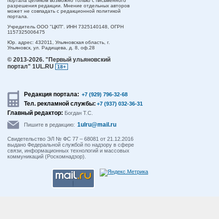
портала целиком возможно только с письменного
разрешения редакции. Мнение отдельных авторов
может не совпадать с редакционной политикой
портала.
Учредитель ООО "ЦКП". ИНН 7325140148, ОГРН
1157325006475
Юр. адрес:
432011,
Ульяновская область,
г.
Ульяновск,
ул. Радищева, д. 8, оф.28
© 2013-2026.
"Первый ульяновский
портал" 1UL.RU
18+
Редакция портала:
+7 (929) 796-32-68
Тел. рекламной службы:
+7 (937) 032-36-31
Главный редактор:
Богдан Т.С.
1ulru@mail.ru
Пишите в редакцию:
Свидетельство ЭЛ № ФС 77 – 68081 от 21.12.2016
выдано Федеральной службой по надзору в сфере
связи, информационных технологий и массовых
коммуникаций (Роскомнадзор).