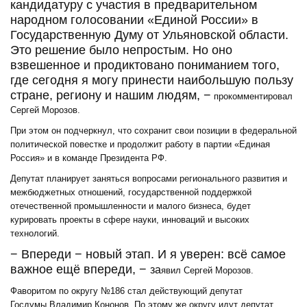
кандидатуру с участия в предварительном
народном голосовании «Единой России» в
Государственную Думу от Ульяновской области.
Это решение было непростым. Но оно
взвешенное и продиктовано пониманием того,
где сегодня я могу принести наибольшую пользу
стране, региону и нашим людям, −
прокомментировал
Сергей Морозов.
При этом он подчеркнул, что сохранит свои позиции в федеральной
политической повестке и продолжит работу в партии «Единая
Россия» и в команде Президента РФ.
Депутат планирует заняться вопросами регионального развития и
межбюджетных отношений, государственной поддержкой
отечественной промышленности и малого бизнеса, будет
курировать проекты в сфере науки, инноваций и высоких
технологий.
− Впереди − новый этап. И я уверен: всё самое
важное ещё впереди, −
з
а
явил Сергей Морозов.
Фаворитом по округу №186 стал действующий депутат
Госдумы Владимир Кононов. По этому же округу идут депутат