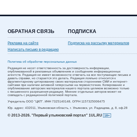
ОБРАТНАЯ СВЯЗЬ
ПОДПИСКА
Реклама на сайте
Подписка на рассылку материалов
Написать письмо в редакцию
Политика об обработке персональных данных
Редакция не несет ответственность за достоверность информации,
опубликованной в рекламных объявлениях и сообщениях информационных
агентств. Редакция не имеет возможности отвечать на все поступающие письма и
давать справки, но старается это делать. Редакция лояльно относится к
фрагментарному цитированию своих материалов сторонними СМИ и интернет-
сайтами при наличии активной гиперссылки на первоисточник. Копирование и
опубликование авторских материалов нашего портала целиком возможно только
с письменного разрешения редакции. Мнение отдельных авторов может не
совпадать с редакционной политикой портала.
Учредитель ООО "ЦКП". ИНН 7325140148, ОГРН 1157325006475
Юр. адрес:
432011,
Ульяновская область,
г. Ульяновск,
ул. Радищева, д. 8, оф.28
© 2013-2026.
"Первый ульяновский портал" 1UL.RU
18+