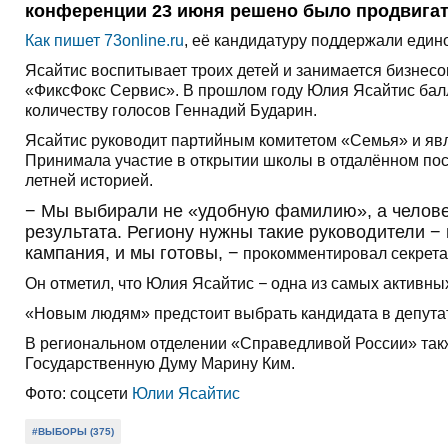
конференции 23 июня решено было продвига
Как пишет 73online.ru
, её кандидатуру поддержали един
Ясайтис воспитывает троих детей и занимается бизнесо
«ФиксФокс Сервис». В прошлом году Юлия Ясайтис балл
количеству голосов Геннадий Бударин.
Ясайтис руководит партийным комитетом «Семья» и яв
Принимала участие в открытии школы в отдалённом пос
летней историей.
− Мы выбирали не «удобную фамилию», а человек
результата. Региону нужны такие руководители − 
кампания, и мы готовы, −
прокомментировал секрета
Он отметил, что Юлия Ясайтис
−
одна из самых активных
«Новым людям» предстоит выбрать кандидата в депутат
В региональном отделении «Справедливой России» так
Государственную Думу Марину Ким.
Фото: соцсети
Юлии Ясайтис
#ВЫБОРЫ (375)