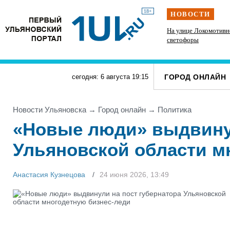
18+
НОВОСТИ
Инзенцы простятся с земляком, погибшим на
На улице Локомотивн
СВО
светофоры
ГОРОД ОНЛАЙН
сегодня: 6 августа
19
:
15
Новости Ульяновска
→
Город онлайн
→
Политика
«Новые люди» выдвинул
Ульяновской области м
Анастасия Кузнецова
24 июня 2026, 13:49