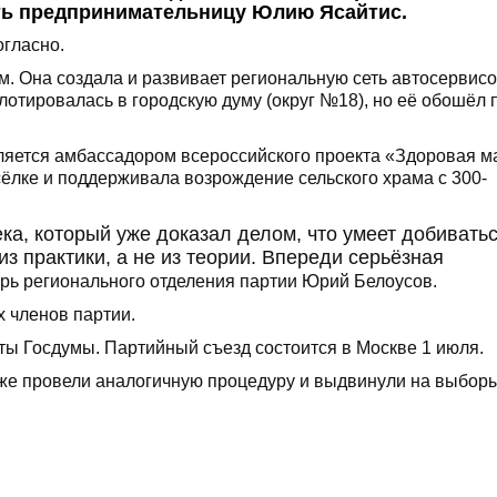
ть предпринимательницу Юлию Ясайтис.
огласно.
м. Она создала и развивает региональную сеть автосервис
отировалась в городскую думу (округ №18), но её обошёл 
ляется амбассадором всероссийского проекта «Здоровая м
ёлке и поддерживала возрождение сельского храма с 300-
а, который уже доказал делом, что умеет добивать
из практики, а не из теории. Впереди серьёзная
рь регионального отделения партии Юрий Белоусов.
 членов партии.
ы Госдумы. Партийный съезд состоится в Москве 1 июля.
же провели аналогичную процедуру и выдвинули на выбор