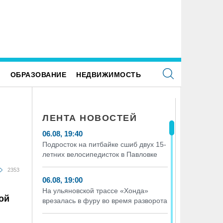
следование ВТБ: ежемесячная смена
В ульяновской школе №7 устана
тегорий кешбэка создает волны спроса
«умные» тренажёры с QR-кодам
Е
ОБРАЗОВАНИЕ
НЕДВИЖИМОСТЬ
ЛЕНТА НОВОСТЕЙ
06.08, 19:40
Подросток на питбайке сшиб двух 15-
летних велосипедисток в Павловке
2353
06.08, 19:00
На ульяновской трассе «Хонда»
ой
врезалась в фуру во время разворота