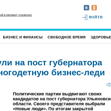
ой в пятницу отключат
Для обслуживания кладбищ Ульяновска
Ис
ВОЙТИ
закупили новую спецтехнику
ка
БИЗНЕС И ФИНАНСЫ
СВОБОДНОЕ ВРЕМЯ
ЗДОРОВЬ
и на пост губернатора
ногодетную бизнес-леди
Политические партии выдвигают своих
кандидатов на пост губернатора Ульяновск
области. Своего представителя выбрали
«Новые люди». По итогам закрытой