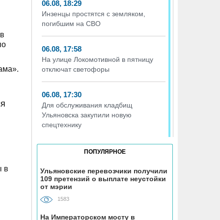
06.08, 18:29
Инзенцы простятся с земляком,
погибшим на СВО
ов
по
06.08, 17:58
На улице Локомотивной в пятницу
ама».
отключат светофоры
06.08, 17:30
ся
Для обслуживания кладбищ
Ульяновска закупили новую
спецтехнику
06.08, 17:13
ПОПУЛЯРНОЕ
Исследование ВТБ: ежемесячная
ы в
смена категорий кешбэка создает
Ульяновские перевозчики получили
109 претензий о выплате неустойки
волны спроса
от мэрии
1583
06.08, 17:00
В ульяновской школе №7
На Императорском мосту в