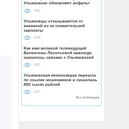
Ульяновске обновляют асфальт
устанавливают «умные» тренажёры с
QR-кодами
1581
Ульяновцы отказываются от
06.08, 16:22
вакансий из-за сомнительной
зарплаты
В Ульяновске на месяц перекрыли
участок улицы Ефремова
1538
Как имя великой телеведущей
06.08, 15:59
Валентины Леонтьевой навсегда
На здании травмпункта в Ульяновске
оказалось связано с Ульяновской
областью
появилась мемориальная доска в
1521
честь Рылеева
Ульяновская пенсионерка перешла
по ссылке мошенников и лишилась
06.08, 15:29
800 тысяч рублей
Прокурор Теребунов нашёл
1427
нарушения в ульяновской колонии
Все публикации
№8
06.08, 15:17
ВТБ: объем выдачи ипотеки в России
вырос на 38%