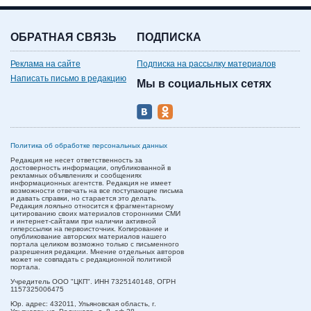
ОБРАТНАЯ СВЯЗЬ
ПОДПИСКА
Реклама на сайте
Подписка на рассылку материалов
Написать письмо в редакцию
Мы в социальных сетях
Политика об обработке персональных данных
Редакция не несет ответственность за
достоверность информации, опубликованной в
рекламных объявлениях и сообщениях
информационных агентств. Редакция не имеет
возможности отвечать на все поступающие письма
и давать справки, но старается это делать.
Редакция лояльно относится к фрагментарному
цитированию своих материалов сторонними СМИ
и интернет-сайтами при наличии активной
гиперссылки на первоисточник. Копирование и
опубликование авторских материалов нашего
портала целиком возможно только с письменного
разрешения редакции. Мнение отдельных авторов
может не совпадать с редакционной политикой
портала.
Учредитель ООО "ЦКП". ИНН 7325140148, ОГРН
1157325006475
Юр. адрес:
432011,
Ульяновская область,
г.