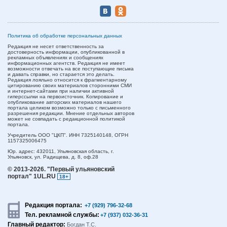
Политика об обработке персональных данных
Редакция не несет ответственность за
достоверность информации, опубликованной в
рекламных объявлениях и сообщениях
информационных агентств. Редакция не имеет
возможности отвечать на все поступающие письма
и давать справки, но старается это делать.
Редакция лояльно относится к фрагментарному
цитированию своих материалов сторонними СМИ
и интернет-сайтами при наличии активной
гиперссылки на первоисточник. Копирование и
опубликование авторских материалов нашего
портала целиком возможно только с письменного
разрешения редакции. Мнение отдельных авторов
может не совпадать с редакционной политикой
портала.
Учредитель ООО "ЦКП". ИНН 7325140148, ОГРН
1157325006475
Юр. адрес:
432011,
Ульяновская область,
г.
Ульяновск,
ул. Радищева, д. 8, оф.28
© 2013-2026.
"Первый ульяновский
портал" 1UL.RU
18+
Редакция портала:
+7 (929) 796-32-68
Тел. рекламной службы:
+7 (937) 032-36-31
Главный редактор:
Богдан Т.С.