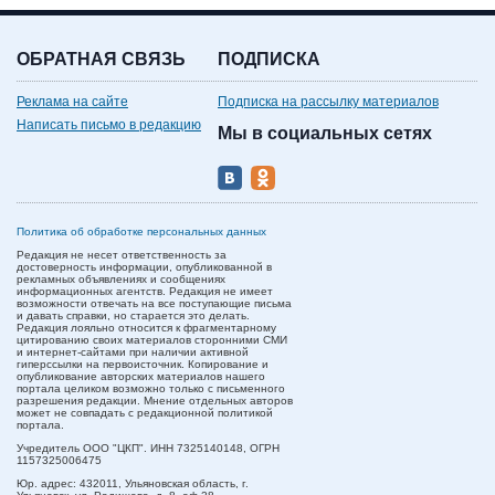
ОБРАТНАЯ СВЯЗЬ
ПОДПИСКА
Реклама на сайте
Подписка на рассылку материалов
Написать письмо в редакцию
Мы в социальных сетях
Политика об обработке персональных данных
Редакция не несет ответственность за
достоверность информации, опубликованной в
рекламных объявлениях и сообщениях
информационных агентств. Редакция не имеет
возможности отвечать на все поступающие письма
и давать справки, но старается это делать.
Редакция лояльно относится к фрагментарному
цитированию своих материалов сторонними СМИ
и интернет-сайтами при наличии активной
гиперссылки на первоисточник. Копирование и
опубликование авторских материалов нашего
портала целиком возможно только с письменного
разрешения редакции. Мнение отдельных авторов
может не совпадать с редакционной политикой
портала.
Учредитель ООО "ЦКП". ИНН 7325140148, ОГРН
1157325006475
Юр. адрес:
432011,
Ульяновская область,
г.