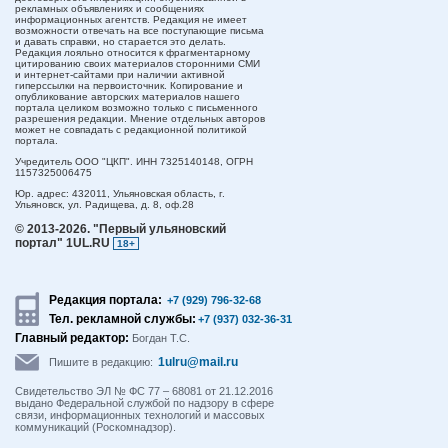
рекламных объявлениях и сообщениях
информационных агентств. Редакция не имеет
возможности отвечать на все поступающие письма
и давать справки, но старается это делать.
Редакция лояльно относится к фрагментарному
цитированию своих материалов сторонними СМИ
и интернет-сайтами при наличии активной
гиперссылки на первоисточник. Копирование и
опубликование авторских материалов нашего
портала целиком возможно только с письменного
разрешения редакции. Мнение отдельных авторов
может не совпадать с редакционной политикой
портала.
Учредитель ООО "ЦКП". ИНН 7325140148, ОГРН
1157325006475
Юр. адрес:
432011,
Ульяновская область,
г.
Ульяновск,
ул. Радищева, д. 8, оф.28
© 2013-2026.
"Первый ульяновский
портал" 1UL.RU
18+
Редакция портала:
+7 (929) 796-32-68
Тел. рекламной службы:
+7 (937) 032-36-31
Главный редактор:
Богдан Т.С.
1ulru@mail.ru
Пишите в редакцию:
Свидетельство ЭЛ № ФС 77 – 68081 от 21.12.2016
выдано Федеральной службой по надзору в сфере
связи, информационных технологий и массовых
коммуникаций (Роскомнадзор).