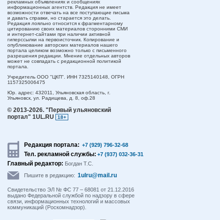
рекламных объявлениях и сообщениях
информационных агентств. Редакция не имеет
возможности отвечать на все поступающие письма
и давать справки, но старается это делать.
Редакция лояльно относится к фрагментарному
цитированию своих материалов сторонними СМИ
и интернет-сайтами при наличии активной
гиперссылки на первоисточник. Копирование и
опубликование авторских материалов нашего
портала целиком возможно только с письменного
разрешения редакции. Мнение отдельных авторов
может не совпадать с редакционной политикой
портала.
Учредитель ООО "ЦКП". ИНН 7325140148, ОГРН
1157325006475
Юр. адрес:
432011,
Ульяновская область,
г.
Ульяновск,
ул. Радищева, д. 8, оф.28
© 2013-2026.
"Первый ульяновский
портал" 1UL.RU
18+
Редакция портала:
+7 (929) 796-32-68
Тел. рекламной службы:
+7 (937) 032-36-31
Главный редактор:
Богдан Т.С.
1ulru@mail.ru
Пишите в редакцию:
Свидетельство ЭЛ № ФС 77 – 68081 от 21.12.2016
выдано Федеральной службой по надзору в сфере
связи, информационных технологий и массовых
коммуникаций (Роскомнадзор).