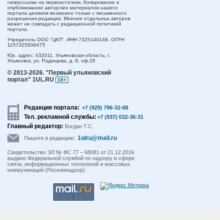
гиперссылки на первоисточник. Копирование и
опубликование авторских материалов нашего
портала целиком возможно только с письменного
разрешения редакции. Мнение отдельных авторов
может не совпадать с редакционной политикой
портала.
Учредитель ООО "ЦКП". ИНН 7325140148, ОГРН
1157325006475
Юр. адрес:
432011,
Ульяновская область,
г.
Ульяновск,
ул. Радищева, д. 8, оф.28
© 2013-2026.
"Первый ульяновский
портал" 1UL.RU
18+
Редакция портала:
+7 (929) 796-32-68
Тел. рекламной службы:
+7 (937) 032-36-31
Главный редактор:
Богдан Т.С.
1ulru@mail.ru
Пишите в редакцию:
Свидетельство ЭЛ № ФС 77 – 68081 от 21.12.2016
выдано Федеральной службой по надзору в сфере
связи, информационных технологий и массовых
коммуникаций (Роскомнадзор).