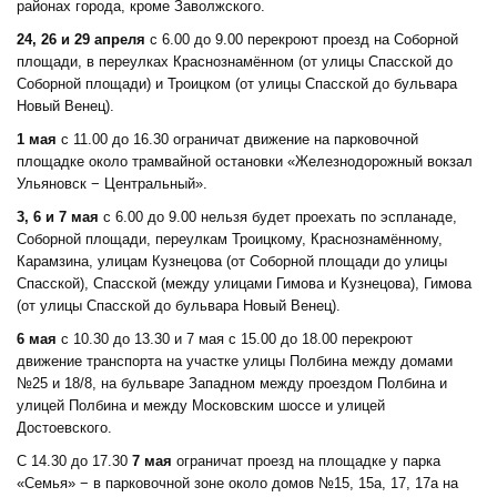
районах города, кроме Заволжского.
24, 26 и 29 апреля
с 6.00 до 9.00 перекроют проезд на Соборной
площади, в переулках Краснознамённом (от улицы Спасской до
Соборной площади) и Троицком (от улицы Спасской до бульвара
Новый Венец).
1 мая
с 11.00 до 16.30 ограничат движение на парковочной
площадке около трамвайной остановки «Железнодорожный вокзал
Ульяновск − Центральный».
3, 6 и 7 мая
с 6.00 до 9.00 нельзя будет проехать по эспланаде,
Соборной площади, переулкам Троицкому, Краснознамённому,
Карамзина, улицам Кузнецова (от Соборной площади до улицы
Спасской), Спасской (между улицами Гимова и Кузнецова), Гимова
(от улицы Спасской до бульвара Новый Венец).
6 мая
с 10.30 до 13.30 и 7 мая с 15.00 до 18.00 перекроют
движение транспорта на участке улицы Полбина между домами
№25 и 18/8, на бульваре Западном между проездом Полбина и
улицей Полбина и между Московским шоссе и улицей
Достоевского.
С 14.30 до 17.30
7 мая
ограничат проезд на площадке у парка
«Семья» − в парковочной зоне около домов №15, 15а, 17, 17а на