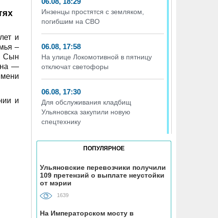
06.08, 18:29
Инзенцы простятся с земляком,
тях
погибшим на СВО
лет и
06.08, 17:58
мья –
. Сын
На улице Локомотивной в пятницу
нна —
отключат светофоры
имени
06.08, 17:30
нии и
Для обслуживания кладбищ
Ульяновска закупили новую
спецтехнику
06.08, 17:13
ПОПУЛЯРНОЕ
Исследование ВТБ: ежемесячная
смена категорий кешбэка создает
Ульяновские перевозчики получили
109 претензий о выплате неустойки
волны спроса
от мэрии
1639
06.08, 17:00
В ульяновской школе №7
На Императорском мосту в