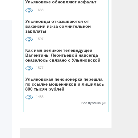
Ульяновске обновляют асфальт
устанавливают «умные» тренажёры с
QR-кодами
1638
Ульяновцы отказываются от
06.08, 16:22
вакансий из-за сомнительной
зарплаты
В Ульяновске на месяц перекрыли
участок улицы Ефремова
1597
Как имя великой телеведущей
06.08, 15:59
Валентины Леонтьевой навсегда
На здании травмпункта в Ульяновске
оказалось связано с Ульяновской
областью
появилась мемориальная доска в
1577
честь Рылеева
Ульяновская пенсионерка перешла
по ссылке мошенников и лишилась
06.08, 15:29
800 тысяч рублей
Прокурор Теребунов нашёл
1483
нарушения в ульяновской колонии
Все публикации
№8
06.08, 15:17
ВТБ: объем выдачи ипотеки в России
вырос на 38%