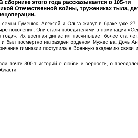
В сборнике этого года рассказывается о 105-ти
ликой Отечественной войны, тружениках тыла, де
пецоперации.
 семьи Гуменюк. Алексей и Ольга живут в браке уже 27 
ре поколения. Они стали победителями в номинации «Се
 года». Их военная династия насчитывает более ста лет
и и был посмертно награждён орденом Мужества. Дочь А
кончания гимназии поступила в Военную академию связи 
ли почти 800-т историй о любви и верности, о преодоле
области.