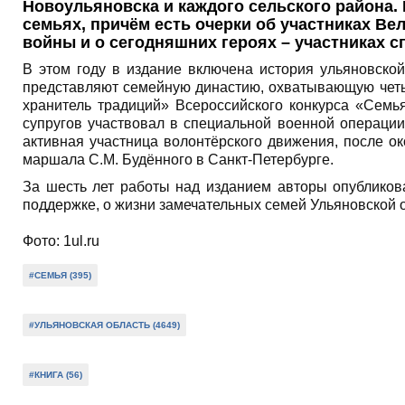
Новоульяновска и каждого сельского района. 
семьях, причём есть очерки об участниках Ве
войны и о сегодняшних героях – участниках с
В этом году в издание включена история ульяновской
представляют семейную династию, охватывающую четы
хранитель традиций» Всероссийского конкурса «Семья
супругов участвовал в специальной военной операци
активная участница волонтёрского движения, после о
маршала С.М. Будённого в Санкт-Петербурге.
За шесть лет работы над изданием авторы опубликова
поддержке, о жизни замечательных семей Ульяновской 
Фото: 1ul.ru
#СЕМЬЯ (395)
#УЛЬЯНОВСКАЯ ОБЛАСТЬ (4649)
#КНИГА (56)