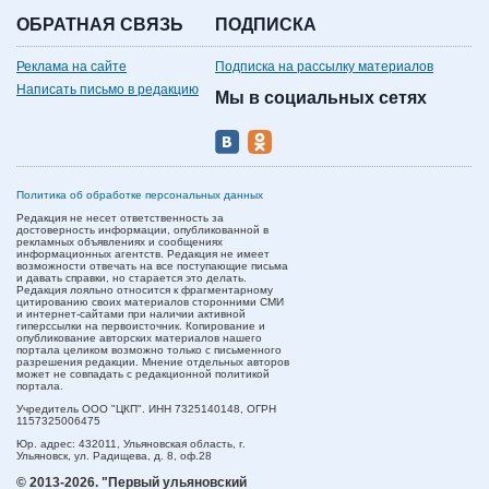
ОБРАТНАЯ СВЯЗЬ
ПОДПИСКА
Реклама на сайте
Подписка на рассылку материалов
Написать письмо в редакцию
Мы в социальных сетях
Политика об обработке персональных данных
Редакция не несет ответственность за
достоверность информации, опубликованной в
рекламных объявлениях и сообщениях
информационных агентств. Редакция не имеет
возможности отвечать на все поступающие письма
и давать справки, но старается это делать.
Редакция лояльно относится к фрагментарному
цитированию своих материалов сторонними СМИ
и интернет-сайтами при наличии активной
гиперссылки на первоисточник. Копирование и
опубликование авторских материалов нашего
портала целиком возможно только с письменного
разрешения редакции. Мнение отдельных авторов
может не совпадать с редакционной политикой
портала.
Учредитель ООО "ЦКП". ИНН 7325140148, ОГРН
1157325006475
Юр. адрес:
432011,
Ульяновская область,
г.
Ульяновск,
ул. Радищева, д. 8, оф.28
© 2013-2026.
"Первый ульяновский