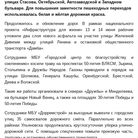
улицах Стасова, Октябрьской, Автозаводской и Западном
бульваре. Для повышения заметности пешеходных переходов
использовалась белая и жёлтая дорожная краска.
Продолжилось и обновление дорог. В рамках национального
проекта «Инфраструктура для жизни» 13 и 14 июня рабочие
уложили два слоя нового асфальта на участке улицы Железной
Дивизии между улицей Ленина и остановкой общественного
транспорта «Дамба».
Сотрудники МБУ «Городской центр по благоустройству и
озеленению» косили траву на проспектах 50-летия ВЛКСМ, Зырина,
Столыпина и Дружбы Народов. Газоны приводили в порядок на
улицах Шолмова, Генерала Кашубы, Оренбургской, Брестской,
Деева и Волжской.
Такие же работы организовали в скверах «Дружбы» и Менделеева,
на бульваре Новый Венец, а также на площадях 30-летия Победы и
50-летия Победы.
Сотрудники МБУ «Дорремстрой» за выходные вывезли с городских
улиц 35 самосвалов дорожного смёта. Параллельно во всех
районах Ульяновска продолжалась круглосуточная уборка улично-
дорожной сети. С помощью спецтехники помыли проезжую часть,
тротуары и остановки общественного транспорта.