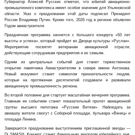
Губернатор Алексей Русских отметил, что юбилей авиационно-
промышленного комплекса имеет особое значение для Ульяновской
области. Указ о праздновании этой даты подписал Президент
России Владимир Путин. Кроме того, 2026 год в регионе объявлен
Годом авиастроителя.
Праздничная программа начнется с большого концерта «50 лет
высоты и успеха», который пройдет во Дворце культуры «Руслан».
Мероприятие посвятят ветеранам авиационной отрасли,
действующим сотрудникам предприятия и их семьям.
Одним из центральных событий дня станет торжественное
открытие памятника Авиастроителям в сквере имени Антонова.
Новый монумент станет символом признательности людям,
которые на протяжении десятилетий создавали и развивали
авиационную промышленность региона.
Во второй половине дня стартует масштабная вечерняя программа.
Главным ее событием станет показательный пролет авиационной
группы высшего пилотажа «Русские Витязи». Наблюдать за
авиашоу жители смогут с Соборной площади, бульвара «Венец» и
площади Ленина.
Завершится празднование выступлением приглашенной звезды —
Dj SMASH. Концерт станет финальным аккордом юбилейного дня,