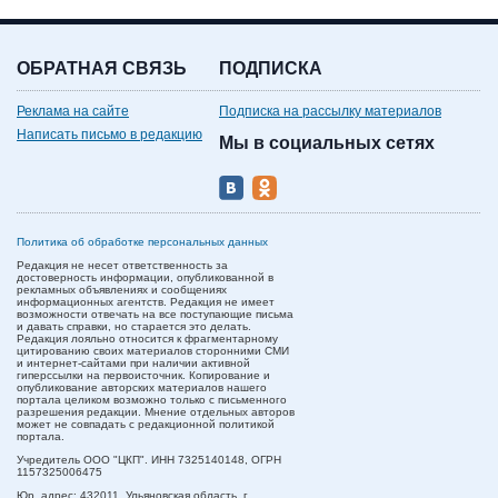
ОБРАТНАЯ СВЯЗЬ
ПОДПИСКА
Реклама на сайте
Подписка на рассылку материалов
Написать письмо в редакцию
Мы в социальных сетях
Политика об обработке персональных данных
Редакция не несет ответственность за
достоверность информации, опубликованной в
рекламных объявлениях и сообщениях
информационных агентств. Редакция не имеет
возможности отвечать на все поступающие письма
и давать справки, но старается это делать.
Редакция лояльно относится к фрагментарному
цитированию своих материалов сторонними СМИ
и интернет-сайтами при наличии активной
гиперссылки на первоисточник. Копирование и
опубликование авторских материалов нашего
портала целиком возможно только с письменного
разрешения редакции. Мнение отдельных авторов
может не совпадать с редакционной политикой
портала.
Учредитель ООО "ЦКП". ИНН 7325140148, ОГРН
1157325006475
Юр. адрес:
432011,
Ульяновская область,
г.