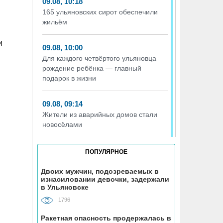
09.08, 10:18
165 ульяновских сирот обеспечили
жильём
и
09.08, 10:00
Для каждого четвёртого ульяновца
рождение ребёнка — главный
подарок в жизни
09.08, 09:14
Жители из аварийных домов стали
новосёлами
09.08, 08:32
ПОПУЛЯРНОЕ
Ульяновцев ждёт «час пассажира»
Двоих мужчин, подозреваемых в
изнасиловании девочки, задержали
08.08, 15:07
в Ульяновске
В Госдуме предложили выдавать
1796
корм и лежанки людям, забравшим
животных из приюта
Ракетная опасность продержалась в