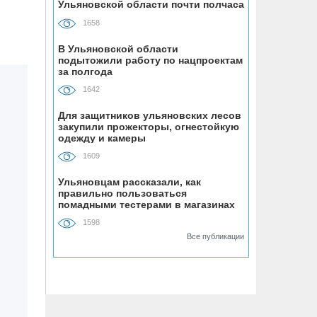
Ульяновской области почти полчаса
1658
08.08, 12:00
Каждый третий ульяновец
В Ульяновской области
положительно относится к идее
подытожили работу по нацпроектам
за полгода
самозанятости
1642
08.08, 09:00
Для защитников ульяновских лесов
Наше наследие: история первых
закупили прожекторы, огнестойкую
«небоскрёбов» Ульяновска
одежду и камеры
1609
08.08, 09:00
Ульяновцам рассказали, как
РТРС отмечает своё 25-летие
правильно пользоваться
помадными тестерами в магазинах
косметики
1598
08.08, 08:00
Все публикации
На ульяновском фестивале «Наше
время» силачи поднимут более 300
килограммов и выступит казанская
группа «Мураками»