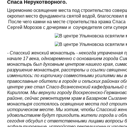
Спаса Нерукотворного.
Церемонию освящение места под строительство совер
окропил место фундамента святой водой, благословил 
После чего камни на месте строительства храма Спаса
Сергей Морозов с дочерями и соучредителя сети супер
- Спасский женский монастырь - некогда утраченная 
начале 17 века, одновременно с основанием города С
монастырь был духовным центром нашего края, симво
разрушение монастыря, расстрелы и ссылки священно
изменилось: по кирпичику совместными усилиями мы в
православные обители в городе и сельских районах 
центре уже стал Спасо-Вознесенский кафедральный с
Кириллом. Мы вернули городу Воскресенско-Германовс
районе, сейчас ремонтируем храм в Базарном Сызган
монастыря состоялось освящение места под строите
историческом месте. Мы хотим, чтобы Спасский женс
удовольствием будут приходить жители города и обл
сегодня обсудил с ответственными лицами вопросы бл
асфальтирование, устройство рекреационных уголков