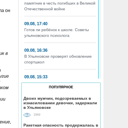
памятник в честь погибших в Великой
Отечественной войне
ла он
09.08, 17:40
Готов ли ребёнок к школе. Советы
ульяновского психолога
09.08, 16:36
ик в
В Ульяновске проверят обновление
спортшкол
я
угие
09.08, 15:33
м
В ульяновских многоэтажках
рхом
ПОПУЛЯРНОЕ
заменили 90 лифтов
Двоих мужчин, подозреваемых в
рии
изнасиловании девочки, задержали
09.08, 14:29
в Ульяновске
Какие сети водоснабжения и
канализации в Ульяновске приводят в
1969
порядок
ение,
Ракетная опасность продержалась в