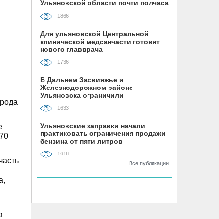
Ульяновской области почти полчаса
09.08, 12:25
1866
Ульяновск готовят к отопительному
сезону
Для ульяновской Центральной
клинической медсанчасти готовят
нового главврача
09.08, 11:18
1736
В Ульяновске отремонтировали 70 из
100 дворов
В Дальнем Засвияжье и
Железнодорожном районе
Ульяновска ограничили
орода
водоснабжение на сутки
09.08, 10:18
1633
165 ульяновских сирот обеспечили
жильём
Ульяновские заправки начали
е
практиковать ограничения продажи
170
бензина от пяти литров
09.08, 10:00
1618
Для каждого четвёртого ульяновца
часть
Все публикации
рождение ребёнка — главный
подарок в жизни
а,
09.08, 09:14
а
Жители из аварийных домов стали