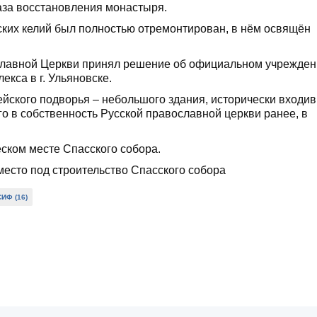
аза восстановления монастыря.
ских келий был полностью отремонтирован, в нём освящён
славной Церкви принял решение об официальном учрежден
кса в г. Ульяновске.
ейского подворья – небольшого здания, исторически входи
о в собственность Русской православной церкви ранее, в
ском месте Спасского собора.
ИФ (16)