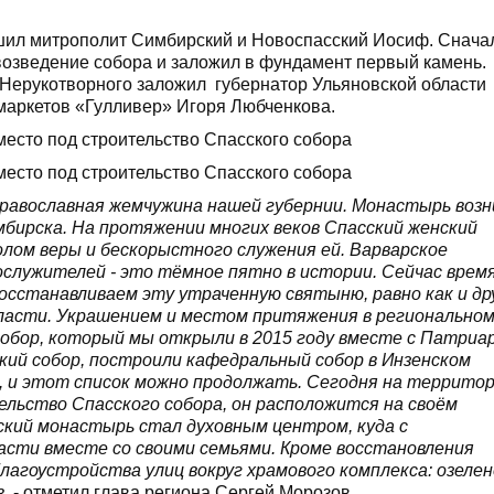
шил митрополит Симбирский и Новоспасский Иосиф. Снача
возведение собора и заложил в фундамент первый камень.
 Нерукотворного заложил губернатор Ульяновской области
маркетов «Гулливер» Игоря Любченкова.
православная жемчужина нашей губернии. Монастырь возн
имбирска. На протяжении многих веков Спасский женский
лом веры и бескорыстного служения ей. Варварское
служителей - это тёмное пятно в истории. Сейчас врем
осстанавливаем эту утраченную святыню, равно как и др
области. Украшением и местом притяжения в регионально
обор, который мы открыли в 2015 году вместе с Патриа
кий собор, построили кафедральный собор в Инзенском
е, и этот список можно продолжать. Сегодня на террито
льство Спасского собора, он расположится на своём
кий монастырь стал духовным центром, куда с
асти вместе со своими семьями. Кроме восстановления
агоустройства улиц вокруг храмового комплекса: озелен
,
- отметил глава региона Сергей Морозов.