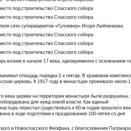
ителя сети супермаркетов «Гулливер» Игоря Любченкова.
ырь возник в начале 17 века, одновременно с основанием г
занимал площадь порядка 2-х гектар. В храмовом комплекс
сская церковь. К 1917 году в монастыре проживало около 
ого века церкви на территории монастыря были разрушены, 
еоборудована для нужд новой власти. Как единый
астырь перестал существовать к 60‑м годам прошлого век
вана в ходе подготовки к празднованию 100-летия со дня
кого и Новоспасского Феофана, с благословения Патриарх