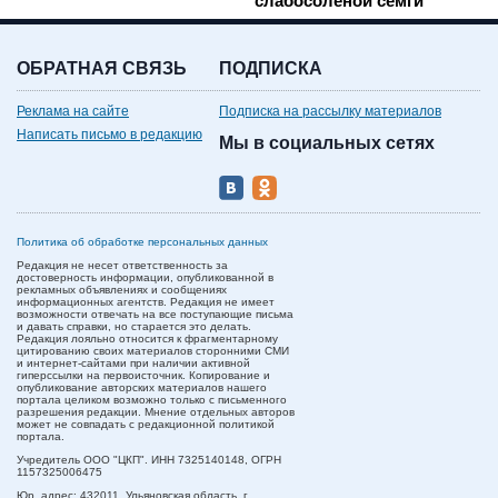
слабосолёной сёмги
ОБРАТНАЯ СВЯЗЬ
ПОДПИСКА
Реклама на сайте
Подписка на рассылку материалов
Написать письмо в редакцию
Мы в социальных сетях
Политика об обработке персональных данных
Редакция не несет ответственность за
достоверность информации, опубликованной в
рекламных объявлениях и сообщениях
информационных агентств. Редакция не имеет
возможности отвечать на все поступающие письма
и давать справки, но старается это делать.
Редакция лояльно относится к фрагментарному
цитированию своих материалов сторонними СМИ
и интернет-сайтами при наличии активной
гиперссылки на первоисточник. Копирование и
опубликование авторских материалов нашего
портала целиком возможно только с письменного
разрешения редакции. Мнение отдельных авторов
может не совпадать с редакционной политикой
портала.
Учредитель ООО "ЦКП". ИНН 7325140148, ОГРН
1157325006475
Юр. адрес:
432011,
Ульяновская область,
г.