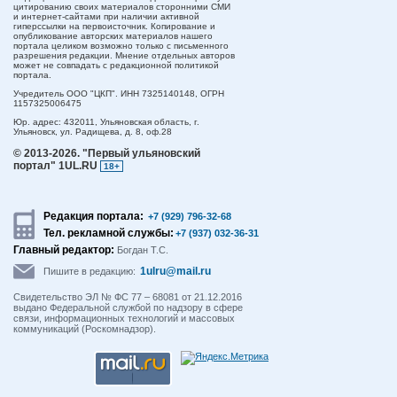
цитированию своих материалов сторонними СМИ
и интернет-сайтами при наличии активной
гиперссылки на первоисточник. Копирование и
опубликование авторских материалов нашего
портала целиком возможно только с письменного
разрешения редакции. Мнение отдельных авторов
может не совпадать с редакционной политикой
портала.
Учредитель ООО "ЦКП". ИНН 7325140148, ОГРН
1157325006475
Юр. адрес:
432011,
Ульяновская область,
г.
Ульяновск,
ул. Радищева, д. 8, оф.28
© 2013-2026.
"Первый ульяновский
портал" 1UL.RU
18+
Редакция портала:
+7 (929) 796-32-68
Тел. рекламной службы:
+7 (937) 032-36-31
Главный редактор:
Богдан Т.С.
1ulru@mail.ru
Пишите в редакцию:
Свидетельство ЭЛ № ФС 77 – 68081 от 21.12.2016
выдано Федеральной службой по надзору в сфере
связи, информационных технологий и массовых
коммуникаций (Роскомнадзор).