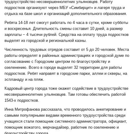
трудоустройство несовершеннолетних ульяновцев. Работу
подростков организуют через МБУ «Симбирцит» и лагеря труда и
отдыха на базе школ и организаций дополнительного образования.
Ребята 14-18 лет смогут работать по 4 часа в сутки, кроме субботы
и воскресенья. Длительность смены составит 10 дней, а размер
зарплаты − 4 тысячи рублей. Средства на оплату труда подростков
выделят из городской и региональной казны.
Численность трудовых отрядов составит от 5 до 20 человек. Места
работы определят в районных администрациях и городской думе по
согласованию с Городским центром по благоустройству и
озеленению. Всего в городе выделят 32 территории для работы
подростков. Ребят направят в городские парки, аллеи и скверы, на
эспланаду и на пляж.
Кадровый центр города тоже окажет содействие в трудоустройстве
несовершеннолетних ульяновцев. Там готовы обеспечить работой
1543-х подростков.
Инна Митрофанова рассказала, что проводилось анкетирование и
самыми популярными видами временного трудоустройства среди
учащихся стали помощник системного администратора, официант,
помощник вожатого, мерчандайзер, работник по озеленению и
благоустройству города.