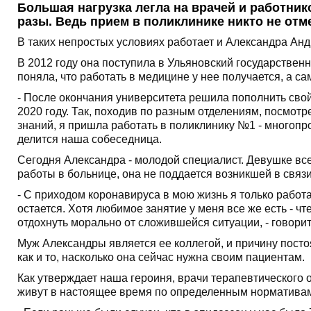
Большая нагрузка легла на врачей и работник
разы. Ведь прием в поликлинике никто не отм
В таких непростых условиях работает и Александра Ан
В 2012 году она поступила в Ульяновский государственн
поняла, что работать в медицине у нее получается, а са
- После окончания университета решила пополнить свой
2020 году. Так, походив по разным отделениям, посмот
знаний, я пришла работать в поликлинику №1 - многоп
делится наша собеседница.
Сегодня Александра - молодой специалист. Девушке всег
работы в больнице, она не поддается возникшей в связ
- С приходом коронавируса в мою жизнь я только работ
остается. Хотя любимое занятие у меня все же есть - чт
отдохнуть морально от сложившейся ситуации, - говорит
Муж Александры является ее коллегой, и причину посто
как и то, насколько она сейчас нужна своим пациентам.
Как утверждает наша героиня, врачи терапевтического 
живут в настоящее время по определенным нормативам. 