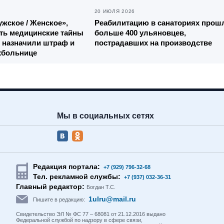
20 ИЮЛЯ 2026
жское / Женское»,
Реабилитацию в санаториях прош
ть медицинские тайны
больше 400 ульяновцев,
 назначили штраф и
пострадавших на производстве
хбольнице
Мы в социальных сетях
Редакция портала:
+7 (929) 796-32-68
Тел. рекламной службы:
+7 (937) 032-36-31
Главный редактор:
Богдан Т.С.
1ulru@mail.ru
Пишите в редакцию:
Свидетельство ЭЛ № ФС 77 – 68081 от 21.12.2016 выдано
Федеральной службой по надзору в сфере связи,