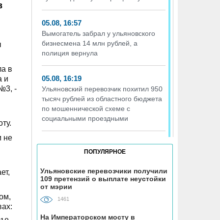
в
05.08, 16:57
Вымогатель забрал у ульяновского
бизнесмена 14 млн рублей, а
ы
полиция вернула
ла в
05.08, 16:19
а и
№3, -
Ульяновский перевозчик похитил 950
тысяч рублей из областного бюджета
по мошеннической схеме с
социальными проездными
ту.
м не
05.08, 16:17
ПОПУЛЯРНОЕ
Т2 перезапускает программу
«Выгодно вместе» – теперь и для
Ульяновские перевозчики получили
ет,
абонентов других операторов
109 претензий о выплате неустойки
от мэрии
ом,
05.08, 16:01
1461
вах:
Девушка из Ульяновской области
На Императорском мосту в
оказалась в больнице после поездки