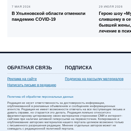
7 МАЯ 2024
29 ИЮЛЯ 2026
В Ульяновской области отменили
Герою шоу «Му
пандемию COVID-19
слившему в се
бывшей жены,
лечение в пси
ОБРАТНАЯ СВЯЗЬ
ПОДПИСКА
Реклама на сайте
Подписка на рассылку материалов
Написать письмо в редакцию
Политика об обработке персональных данных
Редакция не несет ответственность за достоверность информации,
опубликованной в рекламных объявлениях и сообщениях информационных
агентств. Редакция не имеет возможности отвечать на все поступающие письма и
давать справки, но старается это делать. Редакция лояльно относится к
фрагментарному цитированию своих материалов сторонними СМИ и интернет-
сайтами при наличии активной гиперссылки на первоисточник. Копирование и
опубликование авторских материалов нашего портала целиком возможно только
с письменного разрешения редакции. Мнение отдельных авторов может не
совпадать с редакционной политикой портала.