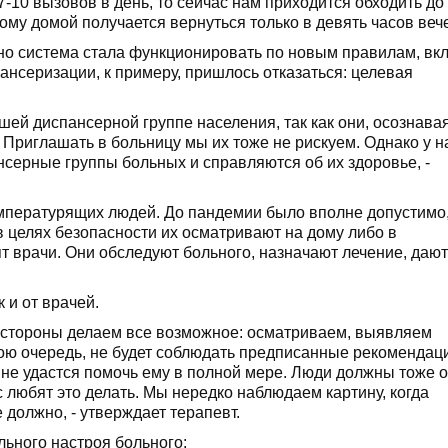
7-10 вызовов в день, то сейчас нам приходится обходить до
ому домой получается вернуться только в девять часов веч
 но система стала функционировать по новым правилам, вк
нсеризации, к примеру, пришлось отказаться: целевая
шей диспансерной группе населения, так как они, осознава
Приглашать в больницу мы их тоже не рискуем. Однако у н
серные группы больных и справляются об их здоровье, -
мпературящих людей. До пандемии было вполне допустимо,
 целях безопасности их осматривают на дому либо в
 врачи. Они обследуют больного, назначают лечение, дают
 и от врачей.
ей стороны делаем все возможное: осматриваем, выявляем
вою очередь, не будет соблюдать предписанные рекомендац
не удастся помочь ему в полной мере. Люди должны тоже о
ас любят это делать. Мы нередко наблюдаем картину, когда
 должно, - утверждает терапевт.
ьного настроя больного: