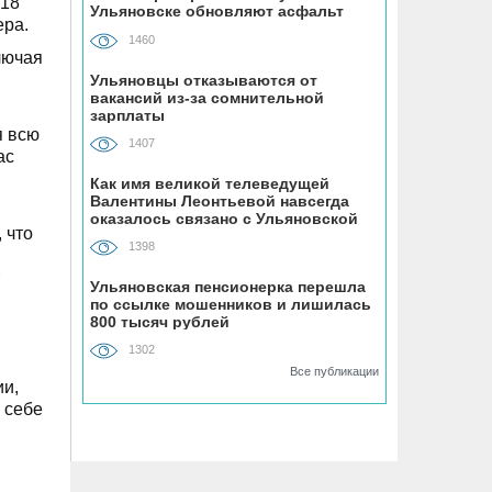
 18
Ульяновске обновляют асфальт
на мопеде
ера.
1460
лючая
05.08, 15:49
Ульяновцы отказываются от
вакансий из-за сомнительной
Женщина на иномарке сбила
зарплаты
велосипедиста-нарушителя на улице
я всю
Промышленной в Ульяновске
1407
ас
Как имя великой телеведущей
Валентины Леонтьевой навсегда
05.08, 15:30
оказалось связано с Ульяновской
В Ульяновской областной больнице
 что
областью
установили оборудование почти за 20
1398
млн рублей
Ульяновская пенсионерка перешла
по ссылке мошенников и лишилась
800 тысяч рублей
05.08, 14:52
Мотоциклист без прав врезался в
1302
припаркованный автомобиль на
Все публикации
ии,
улице Шолмова в Ульяновске
 себе
05.08, 14:36
УлГУ выделили федеральные деньги