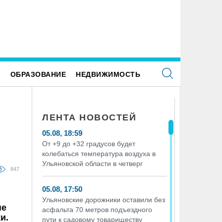
нщина на иномарке сбила велосипедиста-
Мотоциклист без прав врезался в
рушителя на улице Промышленной в
припаркованный автомобиль на 
ьяновске
в Ульяновске
Е
ОБРАЗОВАНИЕ
НЕДВИЖИМОСТЬ
ЛЕНТА НОВОСТЕЙ
05.08, 18:59
От +9 до +32 градусов будет
колебаться температура воздуха в
Ульяновской области в четверг
847
05.08, 17:50
Ульяновские дорожники оставили без
не
асфальта 70 метров подъездного
и.
пути к садовому товариществу