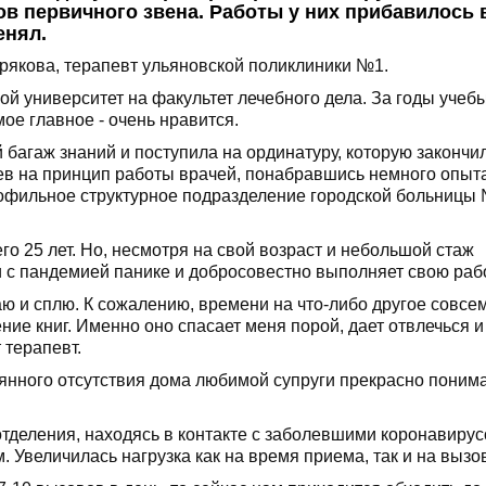
ов первичного звена. Работы у них прибавилось 
енял.
дрякова, терапевт ульяновской поликлиники №1.
ой университет на факультет лечебного дела. За годы учеб
мое главное - очень нравится.
 багаж знаний и поступила на ординатуру, которую закончи
рев на принцип работы врачей, понабравшись немного опыт
рофильное структурное подразделение городской больницы 
о 25 лет. Но, несмотря на свой возраст и небольшой стаж
и с пандемией панике и добросовестно выполняет свою рабо
аю и сплю. К сожалению, времени на что-либо другое совсе
ение книг. Именно оно спасает меня порой, дает отвлечься и
 терапевт.
янного отсутствия дома любимой супруги прекрасно понима
отделения, находясь в контакте с заболевшими коронавирус
Увеличилась нагрузка как на время приема, так и на вызо