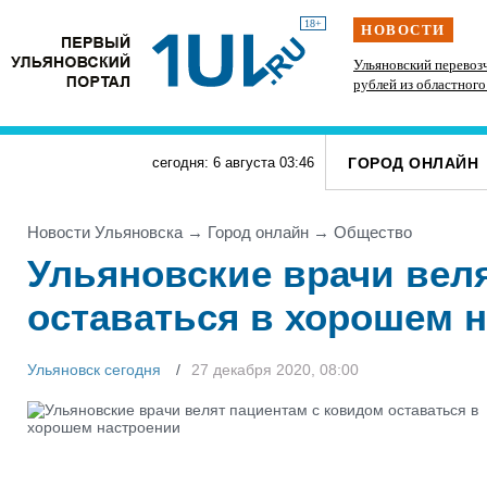
18+
НОВОСТИ
Вымогатель забрал у ульяновского бизнесмена
Ульяновский перевоз
Шолмова
14 млн рублей, а полиция вернула
рублей из областног
мошеннической схем
проездными
ГОРОД ОНЛАЙН
сегодня: 6 августа
03
:
46
Новости Ульяновска
→
Город онлайн
→
Общество
Ульяновские врачи вел
оставаться в хорошем 
Ульяновск сегодня
27 декабря 2020, 08:00