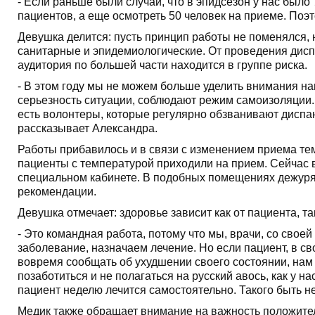
- Если раньше были случаи, что в эпидсезон у нас было 
пациентов, а еще осмотреть 50 человек на приеме. Поэт
Девушка делится: пусть принцип работы не поменялся,
санитарные и эпидемиологические. От проведения диспа
аудитория по большей части находится в группе риска.
- В этом году мы не можем больше уделить внимания на
серьезность ситуации, соблюдают режим самоизоляции. 
есть волонтеры, которые регулярно обзванивают диспан
рассказывает Александра.
Работы прибавилось и в связи с изменением приема те
пациенты с температурой приходили на прием. Сейчас в
специальном кабинете. В подобных помещениях дежурят
рекомендации.
Девушка отмечает: здоровье зависит как от пациента, так
- Это командная работа, потому что мы, врачи, со сво
заболевание, назначаем лечение. Но если пациент, в с
вовремя сообщать об ухудшении своего состоянии, нам 
позаботиться и не полагаться на русский авось, как у н
пациент неделю лечится самостоятельно. Такого быть не
Медик также обращает внимание на важность положител