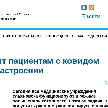
чик похитил 950 тысяч
Девушка из Ульяновской области оказалась в
Же
ВОЙТИ
о бюджета по
больнице после поездки на мопеде
на
е с социальными
Ул
БИЗНЕС И ФИНАНСЫ
СВОБОДНОЕ ВРЕМЯ
ЗДОРОВЬ
ят пациентам с ковидом
настроении
Сегодня все медицинские учреждения
Ульяновска функционируют в режиме
повышенной готовности. Главная задача - 
допустить распространения вируса и паник