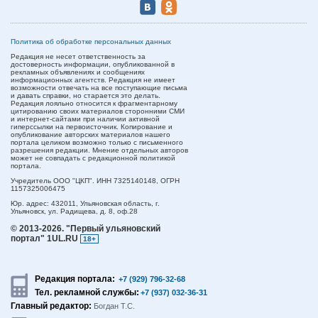
Политика об обработке персональных данных
Редакция не несет ответственность за
достоверность информации, опубликованной в
рекламных объявлениях и сообщениях
информационных агентств. Редакция не имеет
возможности отвечать на все поступающие письма
и давать справки, но старается это делать.
Редакция лояльно относится к фрагментарному
цитированию своих материалов сторонними СМИ
и интернет-сайтами при наличии активной
гиперссылки на первоисточник. Копирование и
опубликование авторских материалов нашего
портала целиком возможно только с письменного
разрешения редакции. Мнение отдельных авторов
может не совпадать с редакционной политикой
портала.
Учредитель ООО "ЦКП". ИНН 7325140148, ОГРН
1157325006475
Юр. адрес:
432011,
Ульяновская область,
г.
Ульяновск,
ул. Радищева, д. 8, оф.28
© 2013-2026.
"Первый ульяновский
портал" 1UL.RU
18+
Редакция портала:
+7 (929) 796-32-68
Тел. рекламной службы:
+7 (937) 032-36-31
Главный редактор:
Богдан Т.С.