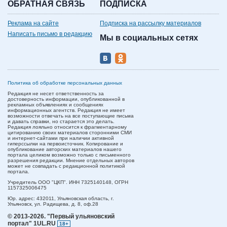
ОБРАТНАЯ СВЯЗЬ
ПОДПИСКА
Реклама на сайте
Подписка на рассылку материалов
Написать письмо в редакцию
Мы в социальных сетях
Политика об обработке персональных данных
Редакция не несет ответственность за
достоверность информации, опубликованной в
рекламных объявлениях и сообщениях
информационных агентств. Редакция не имеет
возможности отвечать на все поступающие письма
и давать справки, но старается это делать.
Редакция лояльно относится к фрагментарному
цитированию своих материалов сторонними СМИ
и интернет-сайтами при наличии активной
гиперссылки на первоисточник. Копирование и
опубликование авторских материалов нашего
портала целиком возможно только с письменного
разрешения редакции. Мнение отдельных авторов
может не совпадать с редакционной политикой
портала.
Учредитель ООО "ЦКП". ИНН 7325140148, ОГРН
1157325006475
Юр. адрес:
432011,
Ульяновская область,
г.
Ульяновск,
ул. Радищева, д. 8, оф.28
© 2013-2026.
"Первый ульяновский
портал" 1UL.RU
18+