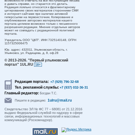
возможности отвечать на все поступающие письма
и давать справки, но старается это делать.
Редакция лояльно относится к фрагментарному
цитированию своих материалов сторонними СМИ
и интернет-сайтами при наличии активной
гиперссылки на первоисточник. Копирование и
опубликование авторских материалов нашего
портала целиком возможно только с письменного
разрешения редакции. Мнение отдельных авторов
может не совпадать с редакционной политикой
портала.
Учредитель ООО "ЦКП". ИНН 7325140148, ОГРН
1157325006475
Юр. адрес:
432011,
Ульяновская область,
г.
Ульяновск,
ул. Радищева, д. 8, оф.28
© 2013-2026.
"Первый ульяновский
портал" 1UL.RU
18+
Редакция портала:
+7 (929) 796-32-68
Тел. рекламной службы:
+7 (937) 032-36-31
Главный редактор:
Богдан Т.С.
1ulru@mail.ru
Пишите в редакцию:
Свидетельство ЭЛ № ФС 77 – 68081 от 21.12.2016
выдано Федеральной службой по надзору в сфере
связи, информационных технологий и массовых
коммуникаций (Роскомнадзор).