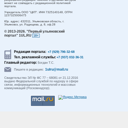
может не совпадать с редакционной политикой
портала.
Учредитель ООО "ЦКП". ИНН 7325140148, ОГРН
1157325006475
Юр. адрес:
432011,
Ульяновская область,
г.
Ульяновск,
ул. Радищева, д. 8, оф.28
© 2013-2026.
"Первый ульяновский
портал" 1UL.RU
18+
Редакция портала:
+7 (929) 796-32-68
Тел. рекламной службы:
+7 (937) 032-36-31
Главный редактор:
Богдан Т.С.
1ulru@mail.ru
Пишите в редакцию:
Свидетельство ЭЛ № ФС 77 – 68081 от 21.12.2016
выдано Федеральной службой по надзору в сфере
связи, информационных технологий и массовых
коммуникаций (Роскомнадзор).