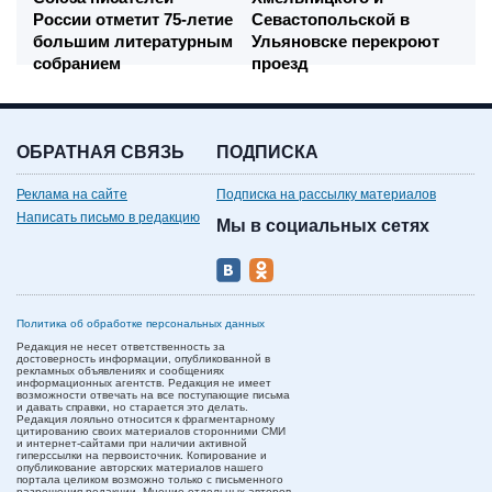
России отметит 75-летие
Севастопольской в
большим литературным
Ульяновске перекроют
собранием
проезд
ОБРАТНАЯ СВЯЗЬ
ПОДПИСКА
Реклама на сайте
Подписка на рассылку материалов
Написать письмо в редакцию
Мы в социальных сетях
Политика об обработке персональных данных
Редакция не несет ответственность за
достоверность информации, опубликованной в
рекламных объявлениях и сообщениях
информационных агентств. Редакция не имеет
возможности отвечать на все поступающие письма
и давать справки, но старается это делать.
Редакция лояльно относится к фрагментарному
цитированию своих материалов сторонними СМИ
и интернет-сайтами при наличии активной
гиперссылки на первоисточник. Копирование и
опубликование авторских материалов нашего
портала целиком возможно только с письменного
разрешения редакции. Мнение отдельных авторов