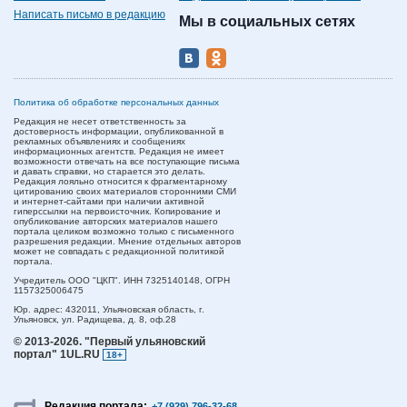
Написать письмо в редакцию
Мы в социальных сетях
Политика об обработке персональных данных
Редакция не несет ответственность за
достоверность информации, опубликованной в
рекламных объявлениях и сообщениях
информационных агентств. Редакция не имеет
возможности отвечать на все поступающие письма
и давать справки, но старается это делать.
Редакция лояльно относится к фрагментарному
цитированию своих материалов сторонними СМИ
и интернет-сайтами при наличии активной
гиперссылки на первоисточник. Копирование и
опубликование авторских материалов нашего
портала целиком возможно только с письменного
разрешения редакции. Мнение отдельных авторов
может не совпадать с редакционной политикой
портала.
Учредитель ООО "ЦКП". ИНН 7325140148, ОГРН
1157325006475
Юр. адрес:
432011,
Ульяновская область,
г.
Ульяновск,
ул. Радищева, д. 8, оф.28
© 2013-2026.
"Первый ульяновский
портал" 1UL.RU
18+
Редакция портала:
+7 (929) 796-32-68