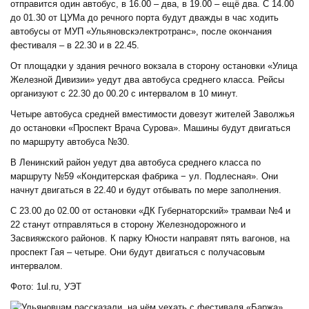
отправится один автобус, в 16.00 – два, в 19.00 – ещё два. С 14.00
до 01.30 от ЦУМа до речного порта будут дважды в час ходить
автобусы от МУП «Ульяновскэлектротранс», после окончания
фестиваля – в 22.30 и в 22.45.
От площадки у здания речного вокзала в сторону остановки «Улица
Железной Дивизии» уедут два автобуса среднего класса. Рейсы
организуют с 22.30 до 00.20 с интервалом в 10 минут.
Четыре автобуса средней вместимости довезут жителей Заволжья
до остановки «Проспект Врача Сурова». Машины будут двигаться
по маршруту автобуса №30.
В Ленинский район уедут два автобуса среднего класса по
маршруту №59 «Кондитерская фабрика − ул. Подлесная». Они
начнут двигаться в 22.40 и будут отбывать по мере заполнения.
С 23.00 до 02.00 от остановки «ДК Губернаторский» трамваи №4 и
22 станут отправляться в сторону Железнодорожного и
Засвияжского районов. К парку Юности направят пять вагонов, на
проспект Гая – четыре. Они будут двигаться с получасовым
интервалом.
Фото: 1ul.ru, УЭТ