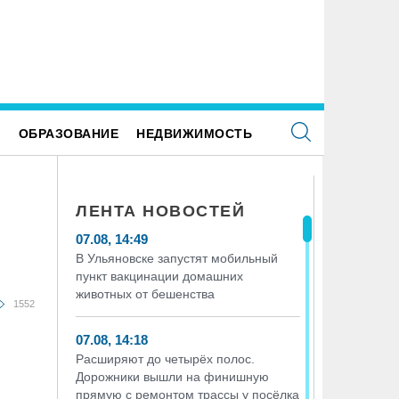
Ульяновске заасфальтировали 45 участков,
Ветер до 27 метров в секунду, гр
рекопанных ресурсниками
обрушатся на Ульяновскую облас
воскресенье
Е
ОБРАЗОВАНИЕ
НЕДВИЖИМОСТЬ
ЛЕНТА НОВОСТЕЙ
07.08, 14:49
В Ульяновске запустят мобильный
пункт вакцинации домашних
животных от бешенства
1552
07.08, 14:18
Расширяют до четырёх полос.
Дорожники вышли на финишную
прямую с ремонтом трассы у посёлка