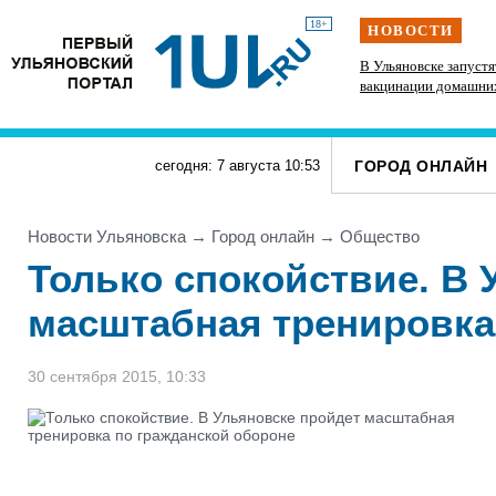
18+
НОВОСТИ
Искусственный интеллект выпишет штрафы
В Ульяновске запуст
ульяновцам, забивающим контейнерные
вакцинации домашни
площадки неправильными отходами
ГОРОД ОНЛАЙН
сегодня: 7 августа
10
:
53
Новости Ульяновска
→
Город онлайн
→
Общество
Только спокойствие. В 
масштабная тренировка
30 сентября 2015, 10:33