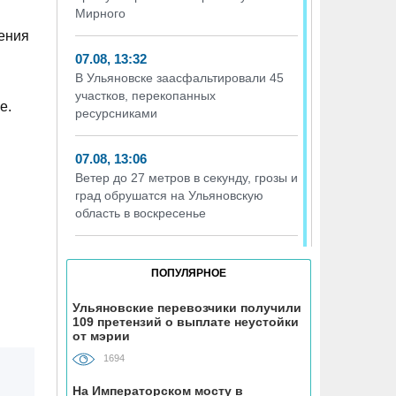
Мирного
ения
07.08, 13:32
В Ульяновске заасфальтировали 45
участков, перекопанных
е.
ресурсниками
07.08, 13:06
Ветер до 27 метров в секунду, грозы и
град обрушатся на Ульяновскую
область в воскресенье
07.08, 12:35
ПОПУЛЯРНОЕ
Искусственный интеллект выпишет
штрафы ульяновцам, забивающим
Ульяновские перевозчики получили
контейнерные площадки
109 претензий о выплате неустойки
неправильными отходами
от мэрии
1694
07.08, 12:13
На Императорском мосту в
Директор ульяновской топливной