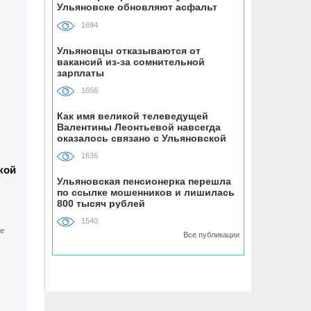
Ульяновске обновляют асфальт
компании скрыл от налоговиков
1694
больше 48 млн рублей
Ульяновцы отказываются от
вакансий из-за сомнительной
07.08, 12:00
зарплаты
В регионе утвердили план
модернизации коммунальной
1656
инфраструктуры до 2030 года
Как имя великой телеведущей
Валентины Леонтьевой навсегда
оказалось связано с Ульяновской
07.08, 11:33
областью
В самых грязных местах Ульяновска
1636
кой
разместили девять дополнительных
Ульяновская пенсионерка перешла
бункеров для крупногабаритного
по ссылке мошенников и лишилась
мусора
800 тысяч рублей
1540
07.08, 11:03
Все публикации
На Куйбышевском водохранилище
прогнозируют приток воды на 53%
больше нормы