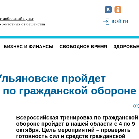
ят мобильный пункт
Расширяют до четырёх полос. Дорожники
В 
ВОЙТИ
х животных от бешенства
вышли на финишную прямую с ремонтом
пе
трассы у посёлка Мирного
БИЗНЕС И ФИНАНСЫ
СВОБОДНОЕ ВРЕМЯ
ЗДОРОВЬ
Ульяновске пройдет
 по гражданской обороне
Всероссийская тренировка по гражданской
обороне пройдет в нашей области с 4 по 9
октября. Цель мероприятий – проверить
готовность сил и средств гражданской