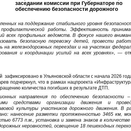
заседании комиссии при Губернаторе по
обеспечению безопасности дорожного
вленных на поддержание стабильного уровня безопаснос
е профилактической работы. Эффективность приним
ий всех профильных ведомств. В фокусе нашего внима
зовать безопасную перевозку детей, провести рабо
ь на железнодорожных переездах и на участках федера
ования и координации усилий на всех уровнях»
, — от
рев подчеркнул, что в рамках нацпроекта «Инфраструктур
кращению количества погибших в результате ДТП.
онных направления по обеспечению безопасности 
кими средствами организации движения и провед
вовой культуры участников дорожного движения. В р
вано: нанесение разметки протяженностью 3465 км, м
ью 6773 п.м., установка и замена знаков в количестве
дорожных неровностей, освещение 18 пешеходных перех