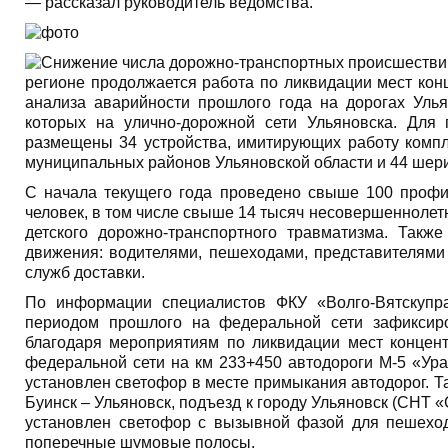
— рассказал руководитель ведомства.
регионе продолжается работа по ликвидации мест кон
анализа аварийности прошлого года на дорогах Улья
которых на улично-дорожной сети Ульяновска. Для
размещены 34 устройства, имитирующих работу компл
муниципальных районов Ульяновской области и 44 шери
С начала текущего года проведено свыше 100 профи
человек, в том числе свыше 14 тысяч несовершеннолет
детского дорожно-транспортного травматизма. Такж
движения: водителями, пешеходами, представителям
служб доставки.
По информации специалистов ФКУ «Волго-Вятскупр
периодом прошлого на федеральной сети зафиксиро
благодаря мероприятиям по ликвидации мест концент
федеральной сети на км 233+450 автодороги М-5 «Урал
установлен светофор в месте примыкания автодорог. Т
Буинск – Ульяновск, подъезд к городу Ульяновск (СНТ
установлен светофор с вызывной фазой для пешеход
поперечные шумовые полосы.