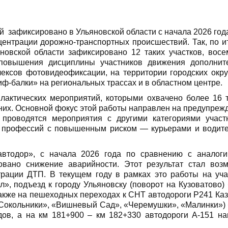
центрации дорожно-транспортных происшествий. Так, по и
новской области зафиксировано 12 таких участков, восе
 повышения дисциплины участников движения дополнит
ексов фотовидеофиксации, на территории городских окру
ф-балки» на региональных трассах и в областном центре.
лактических мероприятий, которыми охвачено более 16 
них. Основной фокус этой работы направлен на предупреж
е проводятся мероприятия с другими категориями участ
и профессий с повышенным риском — курьерами и водит
автодор», с начала 2026 года по сравнению с аналог
вано снижение аварийности. Этот результат стал воз
рации ДТП. В текущем году в рамках это работы на уча
», подъезд к городу Ульяновску (поворот на Кузоватово) 
акже на пешеходных переходах к СНТ автодороги Р241 Каз
 «Сокольники», «Вишневый Сад», «Черемушки», «Малинки») 
ов, а на км 181+900 – км 182+330 автодороги А-151 на