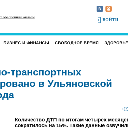
от обеспечили жильём
Для каждого четвёртого ульяновца рождение
Жи
ВОЙТИ
ребёнка — главный подарок в жизни
БИЗНЕС И ФИНАНСЫ
СВОБОДНОЕ ВРЕМЯ
ЗДОРОВЬ
но-транспортных
ровано в Ульяновской
ода
Количество ДТП по итогам четырех месяце
сократилось на 15%. Такие данные озвучил