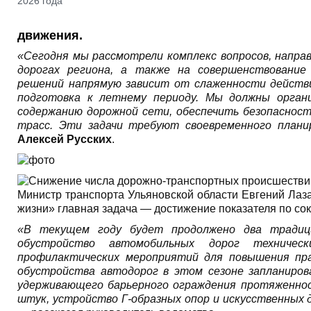
движения.
«Сегодня мы рассмотрели комплекс вопросов, напра
дорогах региона, а также на совершенствовани
решений напрямую зависит от слаженности действ
подготовка к летнему периоду. Мы должны органи
содержанию дорожной сети, обеспечить безопасност
трасс. Эти задачи требуют своевременного планир
Алексей Русских
.
Министр транспорта Ульяновской области Евгений Лаза
жизни» главная задача — достижение показателя по со
«В текущем году будет продолжено два традици
обустройство автомобильных дорог техничес
профилактических мероприятий для повышения пра
обустройства автодорог в этом сезоне запланиро
удерживающего барьерного ограждения протяженност
штук, устройство Г-образных опор и искусственных 