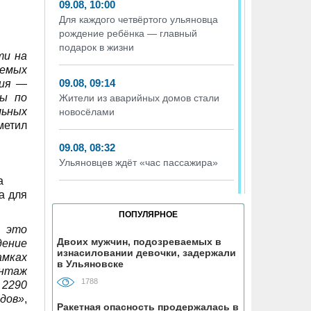
09.08, 10:00
Для каждого четвёртого ульяновца
рождение ребёнка — главный
подарок в жизни
ти на
аемых
09.08, 09:14
ния —
ты по
Жители из аварийных домов стали
льных
новосёлами
метил
09.08, 08:32
Ульяновцев ждёт «час пассажира»
а для
08.08, 15:07
В Госдуме предложили выдавать
ПОПУЛЯРНОЕ
корм и лежанки людям, забравшим
– это
животных из приюта
Двоих мужчин, подозреваемых в
ение
изнасиловании девочки, задержали
амках
в Ульяновске
онтаж
08.08, 12:00
1788
 2290
Каждый третий ульяновец
одов»
,
положительно относится к идее
Ракетная опасность продержалась в