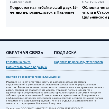
6 АВГУСТА 2026
5 АВГУСТА 2026
Подросток на питбайке сшиб двух 15-
Обломки четы
летних велосипедисток в Павловке
упали в Старо
Цильнинском 
ОБРАТНАЯ СВЯЗЬ
ПОДПИСКА
Реклама на сайте
Подписка на рассылку материалов
Написать письмо в редакцию
Политика об обработке персональных данных
Редакция не несет ответственность за достоверность информации,
опубликованной в рекламных объявлениях и сообщениях информационных
агентств. Редакция не имеет возможности отвечать на все поступающие письма и
давать справки, но старается это делать. Редакция лояльно относится к
фрагментарному цитированию своих материалов сторонними СМИ и интернет-
сайтами при наличии активной гиперссылки на первоисточник. Копирование и
опубликование авторских материалов нашего портала целиком возможно только
с письменного разрешения редакции. Мнение отдельных авторов может не
совпадать с редакционной политикой портала.
Учредитель ООО "ЦКП". ИНН 7325140148, ОГРН 1157325006475