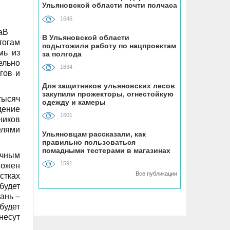
Ульяновской области почти полчаса
самозанятости
1646
В
08.08, 09:00
В Ульяновской области
тогам
Наше наследие: история первых
подытожили работу по нацпроектам
мь из
за полгода
«небоскрёбов» Ульяновска
ельно
1634
гов и
08.08, 09:00
Для защитников ульяновских лесов
РТРС отмечает своё 25-летие
закупили прожекторы, огнестойкую
тысяч
одежду и камеры
дение
1601
08.08, 08:00
ников
На ульяновском фестивале «Наше
елями
Ульяновцам рассказали, как
время» силачи поднимут более 300
правильно пользоваться
килограммов и выступит казанская
помадными тестерами в магазинах
ичным
косметики
группа «Мураками»
1591
можен
Все публикации
стках
будет
07.08, 19:56
ань –
На участке проспекта Гая в
будет
Ульяновске запретили остановку
несут
транспорта