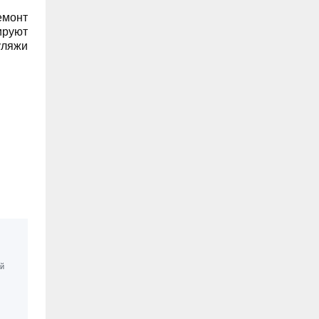
емонт
07.08, 19:30
ируют
В «Молодёжном» парке Ульяновска
уляжи
открыли новую баскетбольную
площадку
07.08, 18:43
В Ульяновском районе
благоустраивают место воинского
захоронения
07.08, 18:00
До +34 градусов раскалится воздух в
Ульяновской области в субботу
07.08, 17:35
ВТБ: россияне увеличивают расходы
на спорт и здоровый образ жизни
07.08, 17:35