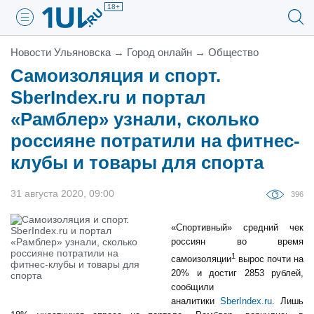
18+
Новости Ульяновска
→
Город онлайн
→
Общество
Самоизоляция и спорт.
SberIndex.ru и портал
«Рамблер» узнали, сколько
россияне потратили на фитнес-
клубы и товары для спорта
31 августа 2020, 09:00
396
«Спортивный» средний чек
россиян во время
1
самоизоляции
вырос почти на
20% и достиг 2853 рублей,
сообщили
аналитики
SberIndex
.
ru
. Лишь