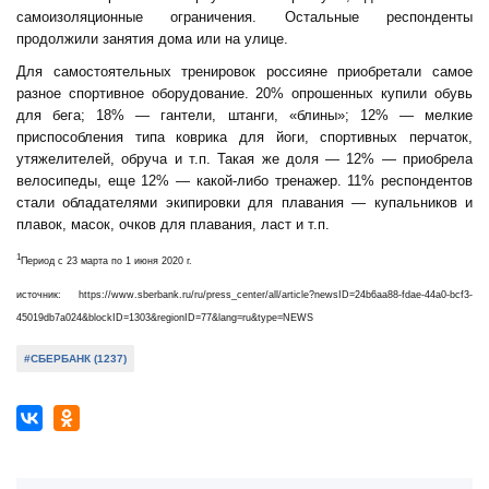
самоизоляционные ограничения. Остальные респонденты
продолжили занятия дома или на улице.
Для самостоятельных тренировок россияне приобретали самое
разное спортивное оборудование. 20% опрошенных купили обувь
для бега; 18% — гантели, штанги, «блины»; 12% — мелкие
приспособления типа коврика для йоги, спортивных перчаток,
утяжелителей, обруча и т.п. Такая же доля — 12% — приобрела
велосипеды, еще 12% — какой-либо тренажер. 11% респондентов
стали обладателями экипировки для плавания — купальников и
плавок, масок, очков для плавания, ласт и т.п.
1
Период с 23 марта по 1 июня 2020 г.
источник: https://www.sberbank.ru/ru/press_center/all/article?newsID=24b6aa88-fdae-44a0-bcf3-
45019db7a024&blockID=1303&regionID=77&lang=ru&type=NEWS
#СБЕРБАНК (1237)