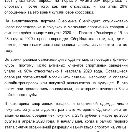
18% участников опроса на портале «Рамблер» вернулись в
спортзалы после того, как они открылись, и при этом 20%
опрошенных за это время купили себе кроссовки.
На аналитическом портале Сбербанка СберИндекс опубликовано
новое исследование о покупках в магазинах спортивных товаров и
фитнес-клубах в марте-августе 2020 г. Портал «Рамблер» с 19 по
23 августа 2020 г. провел опрос для СберИндекса о том, как, где и с
помощью чего наши соотечественники занимались спортом в этом
году.
Во время режима самоизоляции люди не могли посещать фитнес-
клубы, поэтому число активных клиентов спортивных заведений
упало на 96% относительно I квартала 2020 года. Оставшиеся
операции потребителей могли быть связаны, например, с оплатой
онлайн-тренировок или покупкой абонементов на будущее. В это
время они продавались со скидками, на которые вынуждены были
пойти спортклубы.
В категориях спортивных товаров и спортивной одежды число
покупателей упало в десять раз в это же время. Однако при этом
заметно вырос средний чек покупок: с 2379 рублей в марте до 2853
рублей в апреле 2020 года. К началу мая, когда в рамках первого
этапа снятия ограничений разрешили заниматься спортом на улице,