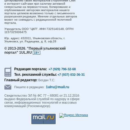
цитированию своих материалов сторонними СМИ
и интернет-сайтами при наличии активной
гиперссылки на первоисточник. Копирование и
опубликование авторских материалов нашего
портала целиком возможно только с письменного
разрешения редакции. Мнение отдельных авторов
может не совпадать с редакционной политикой
портала.
Учредитель ООО "ЦКП". ИНН 7325140148, ОГРН
1157325006475
Юр. адрес:
432011,
Ульяновская область,
г.
Ульяновск,
ул. Радищева, д. 8, оф.28
© 2013-2026.
"Первый ульяновский
портал" 1UL.RU
18+
Редакция портала:
+7 (929) 796-32-68
Тел. рекламной службы:
+7 (937) 032-36-31
Главный редактор:
Богдан Т.С.
1ulru@mail.ru
Пишите в редакцию:
Свидетельство ЭЛ № ФС 77 – 68081 от 21.12.2016
выдано Федеральной службой по надзору в сфере
связи, информационных технологий и массовых
коммуникаций (Роскомнадзор).