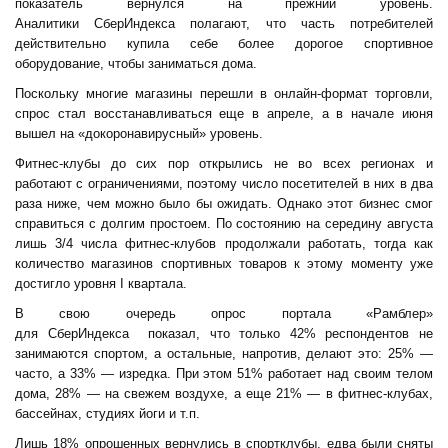
показатель вернулся на прежний уровень.
Аналитики СберИндекса полагают, что часть потребителей
действительно купила себе более дорогое спортивное
оборудование, чтобы заниматься дома.
Поскольку многие магазины перешли в онлайн-формат торговли,
спрос стал восстанавливаться еще в апреле, а в начале июня
вышел на «докоронавирусный» уровень.
Фитнес-клубы до сих пор открылись не во всех регионах и
работают с ограничениями, поэтому число посетителей в них в два
раза ниже, чем можно было бы ожидать. Однако этот бизнес смог
справиться с долгим простоем. По состоянию на середину августа
лишь 3/4 числа фитнес-клубов продолжали работать, тогда как
количество магазинов спортивных товаров к этому моменту уже
достигло уровня I квартала.
В свою очередь опрос портала «Рамблер»
для СберИндекса показал, что только 42% респондентов не
занимаются спортом, а остальные, напротив, делают это: 25% —
часто, а 33% — изредка. При этом 51% работает над своим телом
дома, 28% — на свежем воздухе, а еще 21% — в фитнес-клубах,
бассейнах, студиях йоги и т.п.
Лишь 18% опрошенных вернулись в спортклубы, едва были сняты