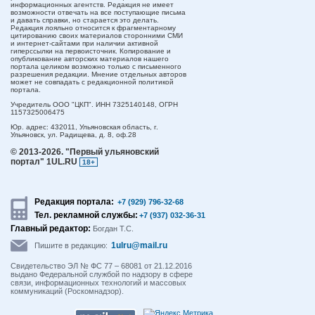
информационных агентств. Редакция не имеет
возможности отвечать на все поступающие письма
и давать справки, но старается это делать.
Редакция лояльно относится к фрагментарному
цитированию своих материалов сторонними СМИ
и интернет-сайтами при наличии активной
гиперссылки на первоисточник. Копирование и
опубликование авторских материалов нашего
портала целиком возможно только с письменного
разрешения редакции. Мнение отдельных авторов
может не совпадать с редакционной политикой
портала.
Учредитель ООО "ЦКП". ИНН 7325140148, ОГРН
1157325006475
Юр. адрес:
432011,
Ульяновская область,
г.
Ульяновск,
ул. Радищева, д. 8, оф.28
© 2013-2026.
"Первый ульяновский
портал" 1UL.RU
18+
Редакция портала:
+7 (929) 796-32-68
Тел. рекламной службы:
+7 (937) 032-36-31
Главный редактор:
Богдан Т.С.
1ulru@mail.ru
Пишите в редакцию:
Свидетельство ЭЛ № ФС 77 – 68081 от 21.12.2016
выдано Федеральной службой по надзору в сфере
связи, информационных технологий и массовых
коммуникаций (Роскомнадзор).