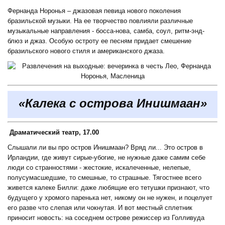
Фернанда Норонья – джазовая певица нового поколения
бразильской музыки. На ее творчество повлияли различные
музыкальные направления - босса-нова, самба, соул, ритм-энд-
блюз и джаз. Особую остроту ее песням придает смешение
бразильского нового стиля и американского джаза.
«Калека с острова Инишмаан»
Драматический театр, 17.00
Слышали ли вы про остров Инишмаан? Вряд ли... Это остров в
Ирландии, где живут сирые-убогие, не нужные даже самим себе
люди со странностями - жестокие, искалеченные, нелепые,
полусумасшедшие, то смешные, то страшные. Тягостнее всего
живется калеке Билли: даже любящие его тетушки признают, что
будущего у хромого паренька нет, никому он не нужен, и поцелует
его разве что слепая или чокнутая. И вот местный сплетник
приносит новость: на соседнем острове режиссер из Голливуда