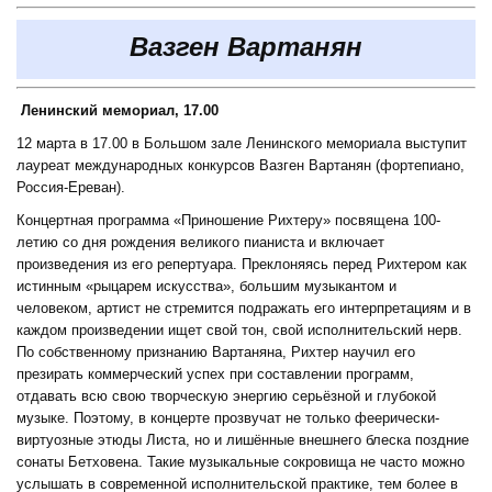
Вазген Вартанян
Ленинский мемориал, 17.00
12 марта в 17.00 в Большом зале Ленинского мемориала выступит
лауреат международных конкурсов Вазген Вартанян (фортепиано,
Россия-Ереван).
Концертная программа «Приношение Рихтеру» посвящена 100-
летию со дня рождения великого пианиста и включает
произведения из его репертуара. Преклоняясь перед Рихтером как
истинным «рыцарем искусства», большим музыкантом и
человеком, артист не стремится подражать его интерпретациям и в
каждом произведении ищет свой тон, свой исполнительский нерв.
По собственному признанию Вартаняна, Рихтер научил его
презирать коммерческий успех при составлении программ,
отдавать всю свою творческую энергию серьёзной и глубокой
музыке. Поэтому, в концерте прозвучат не только феерически-
виртуозные этюды Листа, но и лишённые внешнего блеска поздние
сонаты Бетховена. Такие музыкальные сокровища не часто можно
услышать в современной исполнительской практике, тем более в