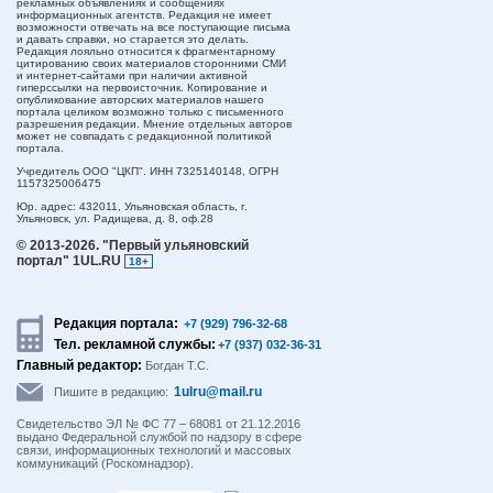
рекламных объявлениях и сообщениях
информационных агентств. Редакция не имеет
возможности отвечать на все поступающие письма
и давать справки, но старается это делать.
Редакция лояльно относится к фрагментарному
цитированию своих материалов сторонними СМИ
и интернет-сайтами при наличии активной
гиперссылки на первоисточник. Копирование и
опубликование авторских материалов нашего
портала целиком возможно только с письменного
разрешения редакции. Мнение отдельных авторов
может не совпадать с редакционной политикой
портала.
Учредитель ООО "ЦКП". ИНН 7325140148, ОГРН
1157325006475
Юр. адрес:
432011,
Ульяновская область,
г.
Ульяновск,
ул. Радищева, д. 8, оф.28
© 2013-2026.
"Первый ульяновский
портал" 1UL.RU
18+
Редакция портала:
+7 (929) 796-32-68
Тел. рекламной службы:
+7 (937) 032-36-31
Главный редактор:
Богдан Т.С.
1ulru@mail.ru
Пишите в редакцию:
Свидетельство ЭЛ № ФС 77 – 68081 от 21.12.2016
выдано Федеральной службой по надзору в сфере
связи, информационных технологий и массовых
коммуникаций (Роскомнадзор).