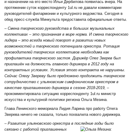
и назначении на его место Ильи Дербилова появилась вчера. На
протяжении суток корреспонденту 1ul.ru не давали комментарии
руководителей филармонии и культурного ведомства. Сегодня в
обед пресс-служба Минкульта предоставила официальные ответы.
– Смена творческого руководства в больших музыкальных
коллективах – это признанная в мире норма. И смена творческого
лидера – это всегда новый поворот в развитии новых
возможностей и творческого потенциала оркестра. Ротация
руководителей творческих коллективов необходима как
профилактика творческого застоя. Дирижёр Олег Зверев был
приглашён на должность главного дирижера в 2012 году на
контрактных условиях. Условия этого контракта не нарушены.
Сейчас Олегу Звереву было предложено продолжить творческое
сотрудничество с ульяновским симфоническим оркестром в
качестве приглашенного дирижера в сезоне 2018-2019,
–
прокомментировала ситуацию корреспонденту 1ul.ru министр
искусства и культурной политики региона Ольга Мезина.
Глава Ленинского мемориала Лидия Ларина про работу Олега
Зверева ничего не сказала, только похвалила нового дирижера.
– Развитие ульяновского оркестра в последние годы было
связано с работой приглашенных