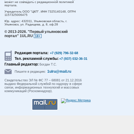
может не совпадать с редакционной политикой
портала.
Учредитель ООО "ЦКП". ИНН 7325140148, ОГРН
1157325006475
Юр. адрес:
432011,
Ульяновская область,
г.
Ульяновск,
ул. Радищева, д. 8, оф.28
© 2013-2026.
"Первый ульяновский
портал" 1UL.RU
18+
Редакция портала:
+7 (929) 796-32-68
Тел. рекламной службы:
+7 (937) 032-36-31
Главный редактор:
Богдан Т.С.
1ulru@mail.ru
Пишите в редакцию:
Свидетельство ЭЛ № ФС 77 – 68081 от 21.12.2016
выдано Федеральной службой по надзору в сфере
связи, информационных технологий и массовых
коммуникаций (Роскомнадзор).