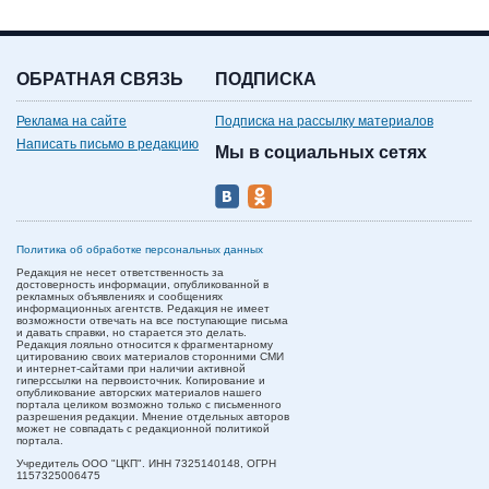
ОБРАТНАЯ СВЯЗЬ
ПОДПИСКА
Реклама на сайте
Подписка на рассылку материалов
Написать письмо в редакцию
Мы в социальных сетях
Политика об обработке персональных данных
Редакция не несет ответственность за
достоверность информации, опубликованной в
рекламных объявлениях и сообщениях
информационных агентств. Редакция не имеет
возможности отвечать на все поступающие письма
и давать справки, но старается это делать.
Редакция лояльно относится к фрагментарному
цитированию своих материалов сторонними СМИ
и интернет-сайтами при наличии активной
гиперссылки на первоисточник. Копирование и
опубликование авторских материалов нашего
портала целиком возможно только с письменного
разрешения редакции. Мнение отдельных авторов
может не совпадать с редакционной политикой
портала.
Учредитель ООО "ЦКП". ИНН 7325140148, ОГРН
1157325006475