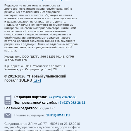
Редакция не несет ответственность за
достоверность информации, опубликованной в
рекламных объявлениях и сообщениях
информационных агентств. Редакция не имеет
возможности отвечать на все поступающие письма
и давать справки, но старается это делать.
Редакция лояльно относится к фрагментарному
цитированию своих материалов сторонними СМИ
и интернет-сайтами при наличии активной
гиперссылки на первоисточник. Копирование и
опубликование авторских материалов нашего
портала целиком возможно только с письменного
разрешения редакции. Мнение отдельных авторов
может не совпадать с редакционной политикой
портала.
Учредитель ООО "ЦКП". ИНН 7325140148, ОГРН
1157325006475
Юр. адрес:
432011,
Ульяновская область,
г.
Ульяновск,
ул. Радищева, д. 8, оф.28
© 2013-2026.
"Первый ульяновский
портал" 1UL.RU
18+
Редакция портала:
+7 (929) 796-32-68
Тел. рекламной службы:
+7 (937) 032-36-31
Главный редактор:
Богдан Т.С.
1ulru@mail.ru
Пишите в редакцию:
Свидетельство ЭЛ № ФС 77 – 68081 от 21.12.2016
выдано Федеральной службой по надзору в сфере
связи, информационных технологий и массовых