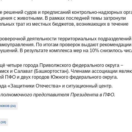
е решений судов и предписаний контрольно-надзорных орг
щения с животными. В рамках последней темы затронули
ьных трат из местных бюджетов, возникающих в течение
проверочной деятельности территориальных подразделений
самоуправления. По итогам проверок выдают рекомендации
рушений. В результате комплекса мер на 10% снизилось чис
щё четыре города Приволжского федерального округа −
амск и Салават (Башкортостан). Членами ассоциации явля
лей ПФО и двух городов Южного федерального округа.
нда «Защитники Отечества» и ситуационный центр.
 полномочного представителя Президента в ПФО.
ЮКОВ (24)
(18)