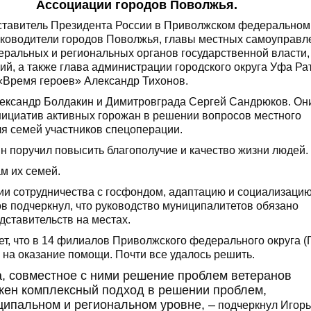
Ассоциации городов Поволжья.
ставитель Президента России в Приволжском федеральном
руководители городов Поволжья, главы местных самоуправл
еральных и региональных органов государственной власти,
й, а также глава администрации городского округа Уфа Ра
«Время героев» Александр Тихонов.
лександр Болдакин и Димитровграда Сергей Сандрюков. Он
нициатив активных горожан в решении вопросов местного
ля семей участников спецоперации.
н поручил повысить благополучие и качество жизни людей.
м их семей.
ии сотрудничества с госфондом, адаптацию и социализаци
 подчеркнул, что руководство муниципалитетов обязано
дставительств на местах.
т, что в 14 филиалов Приволжского федерального округа 
 на оказание помощи. Почти все удалось решить.
, совместное с ними решение проблем ветеранов
ажен комплексный подход в решении проблем,
ипальном и региональном уровне, –
подчеркнул Игорь