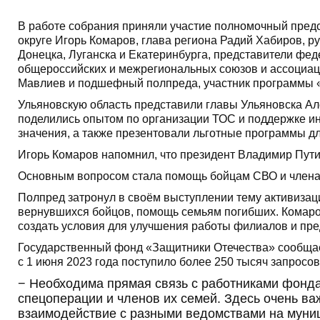
В работе собрания приняли участие полномочный пред
округе Игорь Комаров, глава региона Радий Хабиров, 
Донецка, Луганска и Екатеринбурга, представители фед
общероссийских и межрегиональных союзов и ассоциаци
Мавлиев и подшефный полпреда, участник программы 
Ульяновскую область представили главы Ульяновска А
поделились опытом по организации ТОС и поддержке и
значения, а также презентовали льготные программы д
Игорь Комаров напомнил, что президент Владимир Пути
Основным вопросом стала помощь бойцам СВО и члена
Полпред затронул в своём выступлении тему активизац
вернувшихся бойцов, помощь семьям погибших. Комаров
создать условия для улучшения работы филиалов и пре
Государственный фонд «Защитники Отечества» сообщае
с 1 июня 2023 года поступило более 250 тысяч запросов
− Необходима прямая связь с работниками фонда
спецоперации и членов их семей. Здесь очень в
взаимодействие с разными ведомствами на муниц