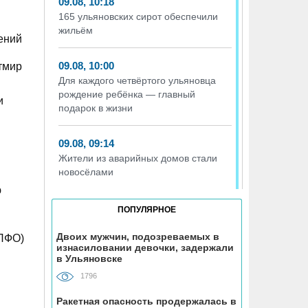
09.08, 10:18
165 ульяновских сирот обеспечили
жильём
ений
09.08, 10:00
тмир
Для каждого четвёртого ульяновца
рождение ребёнка — главный
и
подарок в жизни
09.08, 09:14
Жители из аварийных домов стали
новосёлами
ю
09.08, 08:32
ПОПУЛЯРНОЕ
Ульяновцев ждёт «час пассажира»
Двоих мужчин, подозреваемых в
(ПФО)
изнасиловании девочки, задержали
08.08, 15:07
в Ульяновске
В Госдуме предложили выдавать
1796
корм и лежанки людям, забравшим
животных из приюта
Ракетная опасность продержалась в