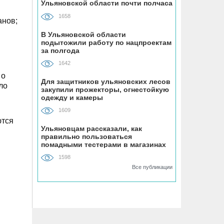
Ульяновской области почти полчаса
1658
08.08, 12:00
анов;
Каждый третий ульяновец
В Ульяновской области
положительно относится к идее
подытожили работу по нацпроектам
за полгода
самозанятости
1642
 о
08.08, 09:00
Для защитников ульяновских лесов
ло
Наше наследие: история первых
закупили прожекторы, огнестойкую
«небоскрёбов» Ульяновска
одежду и камеры
1609
ются
08.08, 09:00
Ульяновцам рассказали, как
РТРС отмечает своё 25-летие
правильно пользоваться
помадными тестерами в магазинах
косметики
1598
08.08, 08:00
Все публикации
На ульяновском фестивале «Наше
время» силачи поднимут более 300
килограммов и выступит казанская
группа «Мураками»