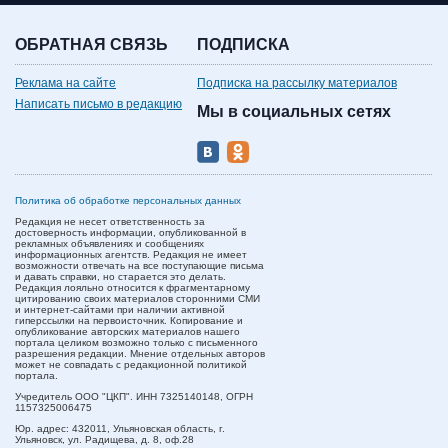
ОБРАТНАЯ СВЯЗЬ
ПОДПИСКА
Реклама на сайте
Подписка на рассылку материалов
Написать письмо в редакцию
Мы в социальных сетях
Политика об обработке персональных данных
Редакция не несет ответственность за
достоверность информации, опубликованной в
рекламных объявлениях и сообщениях
информационных агентств. Редакция не имеет
возможности отвечать на все поступающие письма
и давать справки, но старается это делать.
Редакция лояльно относится к фрагментарному
цитированию своих материалов сторонними СМИ
и интернет-сайтами при наличии активной
гиперссылки на первоисточник. Копирование и
опубликование авторских материалов нашего
портала целиком возможно только с письменного
разрешения редакции. Мнение отдельных авторов
может не совпадать с редакционной политикой
портала.
Учредитель ООО "ЦКП". ИНН 7325140148, ОГРН
1157325006475
Юр. адрес:
432011,
Ульяновская область,
г.
Ульяновск,
ул. Радищева, д. 8, оф.28