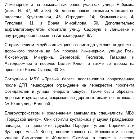
Инженерном и на раскопанных ранее участках улицы Рябикова
(дома № 47, 59 и 88). Во дворах новые покрытия уложили по
адресам: Хрустальная, 43; Отрадная, 14; Камышинская, 4;
Туполева, 11 и Врача Михайлова, 50. Дополнительно
асфальтогранулятом отсыпали улицу Садовую в Лаишевке и
внутридворовой проезд на Автозаводской, 8А.
С применением струйно-инъекционного метода устраняли дефекты
дорожного полотна на 3-м проезде Инженерном, улицах Розы
Люксембург, Мичурина, Береговой, Геологов, Гагарина и
Автодорожной в посёлке Белый Ключ, а также во дворах на
проспекте Врача Сурова, 30–35.
Сотрудники МБУ «Правый берег» восстановили повреждённое
после ДТП пешеходное ограждение на перекрёстке проспекта
Созидателей и улицы Генерала Кашубы. Также были обрезаны
деревья и кустарники, закрывавшие дорожные знаки возле школы
№ 10 на улице Вольной.
Благоустройством и озеленением занимались специалисты МБУ
«Городской центр». Они стригли кустарники у музея Гражданской
авиации, на проспекте Дружбы Народов, улице Варейкиса и
бульваре Новый Венец, косили газоны на Московском шоссе,
улицах Димитрова и 40-летия Октября, а также в скверах