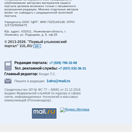
опубликование авторских материалов нашего
портала целиком возможно только с письменного
разрешения редакции. Мнение отдельных авторов
может не совпадать с редакционной политикой
портала.
Учредитель ООО "ЦКП". ИНН 7325140148, ОГРН
1157325006475
Юр. адрес:
432011,
Ульяновская область,
г.
Ульяновск,
ул. Радищева, д. 8, оф.28
© 2013-2026.
"Первый ульяновский
портал" 1UL.RU
18+
Редакция портала:
+7 (929) 796-32-68
Тел. рекламной службы:
+7 (937) 032-36-31
Главный редактор:
Богдан Т.С.
1ulru@mail.ru
Пишите в редакцию:
Свидетельство ЭЛ № ФС 77 – 68081 от 21.12.2016
выдано Федеральной службой по надзору в сфере
связи, информационных технологий и массовых
коммуникаций (Роскомнадзор).