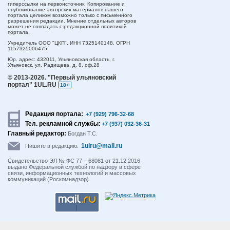
гиперссылки на первоисточник. Копирование и
опубликование авторских материалов нашего
портала целиком возможно только с письменного
разрешения редакции. Мнение отдельных авторов
может не совпадать с редакционной политикой
портала.
Учредитель ООО "ЦКП". ИНН 7325140148, ОГРН
1157325006475
Юр. адрес:
432011,
Ульяновская область,
г.
Ульяновск,
ул. Радищева, д. 8, оф.28
© 2013-2026.
"Первый ульяновский
портал" 1UL.RU
18+
Редакция портала:
+7 (929) 796-32-68
Тел. рекламной службы:
+7 (937) 032-36-31
Главный редактор:
Богдан Т.С.
1ulru@mail.ru
Пишите в редакцию:
Свидетельство ЭЛ № ФС 77 – 68081 от 21.12.2016
выдано Федеральной службой по надзору в сфере
связи, информационных технологий и массовых
коммуникаций (Роскомнадзор).