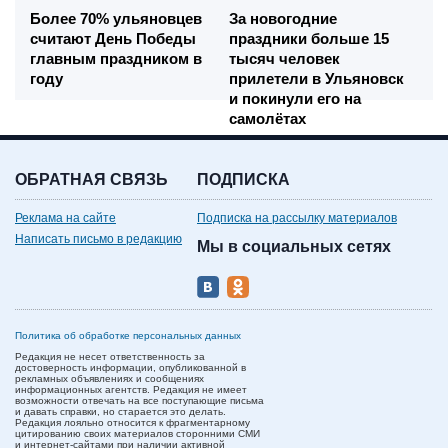
Более 70% ульяновцев
За новогодние
считают День Победы
праздники больше 15
главным праздником в
тысяч человек
году
прилетели в Ульяновск
и покинули его на
самолётах
ОБРАТНАЯ СВЯЗЬ
ПОДПИСКА
Реклама на сайте
Подписка на рассылку материалов
Написать письмо в редакцию
Мы в социальных сетях
Политика об обработке персональных данных
Редакция не несет ответственность за
достоверность информации, опубликованной в
рекламных объявлениях и сообщениях
информационных агентств. Редакция не имеет
возможности отвечать на все поступающие письма
и давать справки, но старается это делать.
Редакция лояльно относится к фрагментарному
цитированию своих материалов сторонними СМИ
и интернет-сайтами при наличии активной