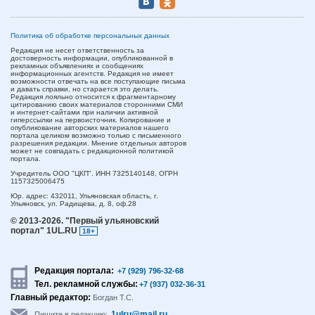
Политика об обработке персональных данных
Редакция не несет ответственность за
достоверность информации, опубликованной в
рекламных объявлениях и сообщениях
информационных агентств. Редакция не имеет
возможности отвечать на все поступающие письма
и давать справки, но старается это делать.
Редакция лояльно относится к фрагментарному
цитированию своих материалов сторонними СМИ
и интернет-сайтами при наличии активной
гиперссылки на первоисточник. Копирование и
опубликование авторских материалов нашего
портала целиком возможно только с письменного
разрешения редакции. Мнение отдельных авторов
может не совпадать с редакционной политикой
портала.
Учредитель ООО "ЦКП". ИНН 7325140148, ОГРН
1157325006475
Юр. адрес:
432011,
Ульяновская область,
г.
Ульяновск,
ул. Радищева, д. 8, оф.28
© 2013-2026.
"Первый ульяновский
портал" 1UL.RU
18+
Редакция портала:
+7 (929) 796-32-68
Тел. рекламной службы:
+7 (937) 032-36-31
Главный редактор:
Богдан Т.С.
1ulru@mail.ru
Пишите в редакцию: