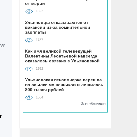
07.08, 18:00
от мэрии
До +34 градусов раскалится воздух в
1822
Ульяновской области в субботу
Ульяновцы отказываются от
вакансий из-за сомнительной
07.08, 17:35
зарплаты
ВТБ: россияне увеличивают расходы
1787
на спорт и здоровый образ жизни
Как имя великой телеведущей
Валентины Леонтьевой навсегда
07.08, 17:35
оказалось связано с Ульяновской
областью
В Чердаклинском районе в ДТП
1762
попал 14-летний подросток
Ульяновская пенсионерка перешла
по ссылке мошенников и лишилась
07.08, 17:00
800 тысяч рублей
«Ульяновскэнерго» передали под
1664
управление нового лидера из
Все публикации
Чувашии
т
07.08, 16:25
Ульяновец отдал мошенникам почти
миллион рублей, думая, что покупает