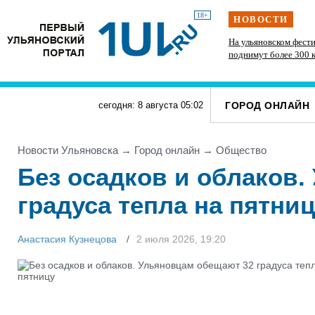
18+
НОВОСТИ
» силачи
РТРС отмечает своё 25-летие
На ульяновском фест
тупит
поднимут более 300 
казанская группа «М
ГОРОД ОНЛАЙН
сегодня: 8 августа
05
:
02
Новости Ульяновска
→
Город онлайн
→
Общество
Без осадков и облаков
градуса тепла на пятни
Анастасия Кузнецова
2 июля 2026, 19:20