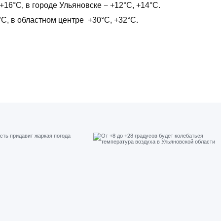
+16°С, в городе Ульяновске − +12°С, +14°С.
°С, в областном центре +30°С, +32°С.