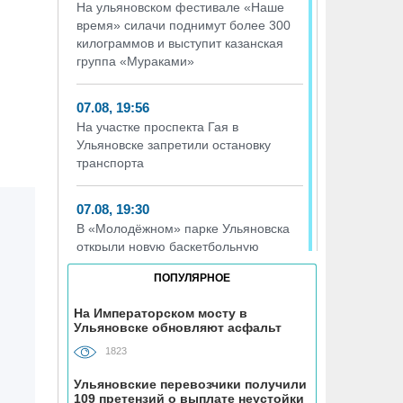
На ульяновском фестивале «Наше
время» силачи поднимут более 300
килограммов и выступит казанская
группа «Мураками»
07.08, 19:56
На участке проспекта Гая в
Ульяновске запретили остановку
транспорта
07.08, 19:30
В «Молодёжном» парке Ульяновска
открыли новую баскетбольную
площадку
ПОПУЛЯРНОЕ
07.08, 18:43
На Императорском мосту в
Ульяновске обновляют асфальт
В Ульяновском районе
благоустраивают место воинского
1823
захоронения
Ульяновские перевозчики получили
109 претензий о выплате неустойки