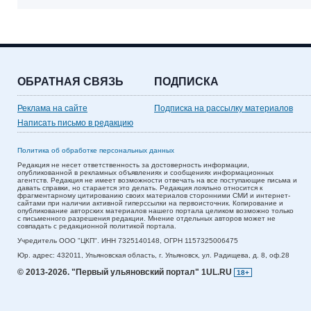
ОБРАТНАЯ СВЯЗЬ
ПОДПИСКА
Реклама на сайте
Подписка на рассылку материалов
Написать письмо в редакцию
Политика об обработке персональных данных
Редакция не несет ответственность за достоверность информации,
опубликованной в рекламных объявлениях и сообщениях информационных
агентств. Редакция не имеет возможности отвечать на все поступающие письма и
давать справки, но старается это делать. Редакция лояльно относится к
фрагментарному цитированию своих материалов сторонними СМИ и интернет-
сайтами при наличии активной гиперссылки на первоисточник. Копирование и
опубликование авторских материалов нашего портала целиком возможно только
с письменного разрешения редакции. Мнение отдельных авторов может не
совпадать с редакционной политикой портала.
Учредитель ООО "ЦКП". ИНН 7325140148, ОГРН 1157325006475
Юр. адрес:
432011,
Ульяновская область,
г. Ульяновск,
ул. Радищева, д. 8, оф.28
© 2013-2026.
"Первый ульяновский портал" 1UL.RU
18+