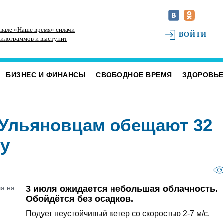
ивале «Наше время» силачи
РТРС отмечает своё 25-летие
ВОЙТИ
килограммов и выступит
ураками»
БИЗНЕС И ФИНАНСЫ
СВОБОДНОЕ ВРЕМЯ
ЗДОРОВЬ
. Ульяновцам обещают 32
цу
3 июля ожидается небольшая облачность.
Обойдётся без осадков.
Подует неустойчивый ветер со скоростью 2-7 м/с.