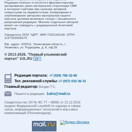
Редакция лояльно относится к фрагментарному
цитированию своих материалов сторонними СМИ
и интернет-сайтами при наличии активной
гиперссылки на первоисточник. Копирование и
опубликование авторских материалов нашего
портала целиком возможно только с письменного
разрешения редакции. Мнение отдельных авторов
может не совпадать с редакционной политикой
портала.
Учредитель ООО "ЦКП". ИНН 7325140148, ОГРН
1157325006475
Юр. адрес:
432011,
Ульяновская область,
г.
Ульяновск,
ул. Радищева, д. 8, оф.28
© 2013-2026.
"Первый ульяновский
портал" 1UL.RU
18+
Редакция портала:
+7 (929) 796-32-68
Тел. рекламной службы:
+7 (937) 032-36-31
Главный редактор:
Богдан Т.С.
1ulru@mail.ru
Пишите в редакцию:
Свидетельство ЭЛ № ФС 77 – 68081 от 21.12.2016
выдано Федеральной службой по надзору в сфере
связи, информационных технологий и массовых
коммуникаций (Роскомнадзор).