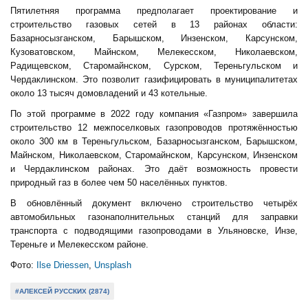
Пятилетняя программа предполагает проектирование и
строительство газовых сетей в 13 районах области:
Базарносызганском, Барышском, Инзенском, Карсунском,
Кузоватовском, Майнском, Мелекесском, Николаевском,
Радищевском, Старомайнском, Сурском, Тереньгульском и
Чердаклинском. Это позволит газифицировать в муниципалитетах
около 13 тысяч домовладений и 43 котельные.
По этой программе в 2022 году компания «Газпром» завершила
строительство 12 межпоселковых газопроводов протяжённостью
около 300 км в Тереньгульском, Базарносызганском, Барышском,
Майнском, Николаевском, Старомайнском, Карсунском, Инзенском
и Чердаклинском районах. Это даёт возможность провести
природный газ в более чем 50 населённых пунктов.
В обновлённый документ включено строительство четырёх
автомобильных газонаполнительных станций для заправки
транспорта с подводящими газопроводами в Ульяновске, Инзе,
Тереньге и Мелекесском районе.
Фото:
Ilse Driessen
,
Unsplash
#АЛЕКСЕЙ РУССКИХ (2874)