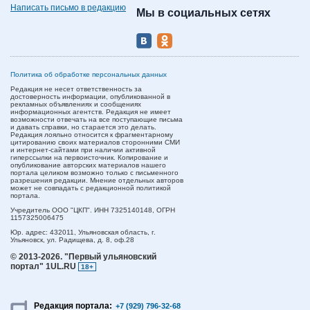
Написать письмо в редакцию
Мы в социальных сетях
Политика об обработке персональных данных
Редакция не несет ответственность за
достоверность информации, опубликованной в
рекламных объявлениях и сообщениях
информационных агентств. Редакция не имеет
возможности отвечать на все поступающие письма
и давать справки, но старается это делать.
Редакция лояльно относится к фрагментарному
цитированию своих материалов сторонними СМИ
и интернет-сайтами при наличии активной
гиперссылки на первоисточник. Копирование и
опубликование авторских материалов нашего
портала целиком возможно только с письменного
разрешения редакции. Мнение отдельных авторов
может не совпадать с редакционной политикой
портала.
Учредитель ООО "ЦКП". ИНН 7325140148, ОГРН
1157325006475
Юр. адрес:
432011,
Ульяновская область,
г.
Ульяновск,
ул. Радищева, д. 8, оф.28
© 2013-2026.
"Первый ульяновский
портал" 1UL.RU
18+
Редакция портала:
+7 (929) 796-32-68