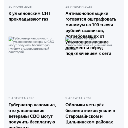
30 ИЮЛЯ 2025
18 ЯНВАРЯ 2024
К ульяновским СНТ
Антимонопольщики
прокладывают газ
готовятся оштрафовать
минимум на 100 тысяч
рублей газовиков,
потребовавших от
ульяновцев лишние
документы перед
подключением к сети
5 АВГУСТА 2026
5 АВГУСТА 2026
Губернатор напомнил,
Обломки четырёх
что ульяновские
беспилотников упали в
ветераны СВО могут
Старомайнском и
получить бесплатную
Цильнинском районах
путёвку в