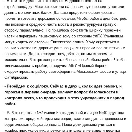
- В том-то и дело, что это слухи. Недавно выезжал на
стройплощадку. Мостостроители на правом путепроводе уложили
девять монолитных балок. Дальше предстоит сформировать
пролет и готовить дорожное основание. Чтобы работа шла быстрее,
мы возводим среднюю часть моста и реконструируем правую
сторону параллельно. Но пришлось сократить ширину проезжей
части и перекрыть пешеходную зону со стороны УлГУ. Ульяновцы
могут ходить со стороны Свияжского пляжа. Хочу обратиться к
вашим читателям: дорогие ульяновцы, мы просим вас отнестись с
пониманием. Да, это создает неудобства, но мы стараемся
максимально быстро завершить обозначенный объем работ. Чтобы
минимизировать пробки, я поручил МБУ «Правый берег»
скорректировать работу светофоров на Московском шоссе и улице
Октябрьской.
- Перейдем к соцблоку. Сейчас в двух школах идет ремонт, и
горожан в первую очередь волнует вопрос безопасности и
контроля всего, что происходит в этих учреждениях в период
работ.
- Работы в школе №7 имени Кашкадамовой и лицее №40 идут под
контролем городской администрации, также следит за процессом и
родительская общественность. Наши дети должны учиться в
комфортных условиях, а ремонта эти школы не видели десятки