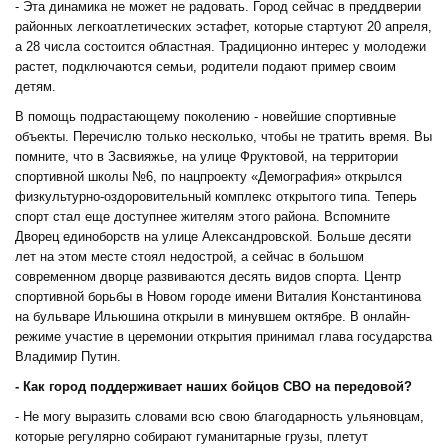
- Эта динамика не может не радовать. Город сейчас в преддверии
районных легкоатлетических эстафет, которые стартуют 20 апреля,
а 28 числа состоится областная. Традиционно интерес у молодежи
растет, подключаются семьи, родители подают пример своим
детям.
В помощь подрастающему поколению - новейшие спортивные
объекты. Перечислю только несколько, чтобы не тратить время. Вы
помните, что в Засвияжье, на улице Фруктовой, на территории
спортивной школы №6, по нацпроекту «Демография» открылся
физкультурно-оздоровительный комплекс открытого типа. Теперь
спорт стал еще доступнее жителям этого района. Вспомните
Дворец единоборств на улице Александровской. Больше десяти
лет на этом месте стоял недострой, а сейчас в большом
современном дворце развиваются десять видов спорта. Центр
спортивной борьбы в Новом городе имени Виталия Константинова
на бульваре Ильюшина открыли в минувшем октябре. В онлайн-
режиме участие в церемонии открытия принимал глава государства
Владимир Путин.
- Как город поддерживает наших бойцов СВО на передовой?
- Не могу выразить словами всю свою благодарность ульяновцам,
которые регулярно собирают гуманитарные грузы, плетут