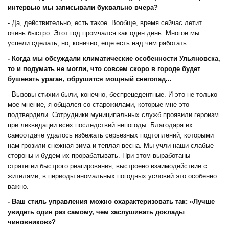
интервью мы записывали буквально вчера?
- Да, действительно, есть такое. Вообще, время сейчас летит
очень быстро. Этот год промчался как один день. Многое мы
успели сделать, но, конечно, еще есть над чем работать.
- Когда мы обсуждали климатические особенности Ульяновска,
то и подумать не могли, что совсем скоро в городе будет
бушевать ураган, обрушится мощный снегопад...
- Вызовы стихии были, конечно, беспрецедентные. И это не только
мое мнение, я общался со старожилами, которые мне это
подтвердили. Сотрудники муниципальных служб проявили героизм
при ликвидации всех последствий непогоды. Благодаря их
самоотдаче удалось избежать серьезных подтоплений, которыми
нам грозили снежная зима и теплая весна. Мы учли наши слабые
стороны и будем их прорабатывать. При этом выработаны
стратегии быстрого реагирования, выстроено взаимодействие с
жителями, в периоды аномальных погодных условий это особенно
важно.
- Ваш стиль управления можно охарактеризовать так: «Лучше
увидеть один раз самому, чем заслушивать доклады
чиновников»?