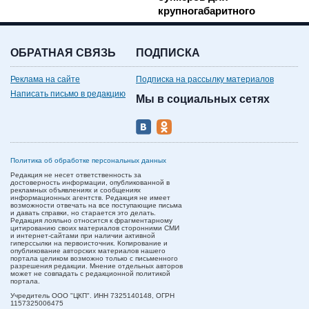
крупногабаритного
мусора
ОБРАТНАЯ СВЯЗЬ
ПОДПИСКА
Реклама на сайте
Подписка на рассылку материалов
Написать письмо в редакцию
Мы в социальных сетях
Политика об обработке персональных данных
Редакция не несет ответственность за
достоверность информации, опубликованной в
рекламных объявлениях и сообщениях
информационных агентств. Редакция не имеет
возможности отвечать на все поступающие письма
и давать справки, но старается это делать.
Редакция лояльно относится к фрагментарному
цитированию своих материалов сторонними СМИ
и интернет-сайтами при наличии активной
гиперссылки на первоисточник. Копирование и
опубликование авторских материалов нашего
портала целиком возможно только с письменного
разрешения редакции. Мнение отдельных авторов
может не совпадать с редакционной политикой
портала.
Учредитель ООО "ЦКП". ИНН 7325140148, ОГРН
1157325006475