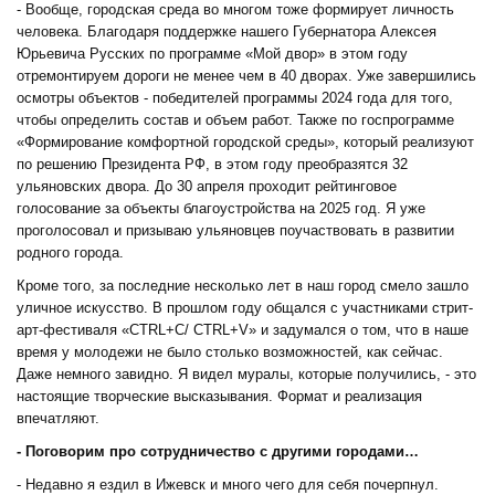
- Вообще, городская среда во многом тоже формирует личность
человека. Благодаря поддержке нашего Губернатора Алексея
Юрьевича Русских по программе «Мой двор» в этом году
отремонтируем дороги не менее чем в 40 дворах. Уже завершились
осмотры объектов - победителей программы 2024 года для того,
чтобы определить состав и объем работ. Также по госпрограмме
«Формирование комфортной городской среды», который реализуют
по решению Президента РФ, в этом году преобразятся 32
ульяновских двора. До 30 апреля проходит рейтинговое
голосование за объекты благоустройства на 2025 год. Я уже
проголосовал и призываю ульяновцев поучаствовать в развитии
родного города.
Кроме того, за последние несколько лет в наш город смело зашло
уличное искусство. В прошлом году общался с участниками стрит-
арт-фестиваля «CTRL+C/ CTRL+V» и задумался о том, что в наше
время у молодежи не было столько возможностей, как сейчас.
Даже немного завидно. Я видел муралы, которые получились, - это
настоящие творческие высказывания. Формат и реализация
впечатляют.
- Поговорим про сотрудничество с другими городами…
- Недавно я ездил в Ижевск и много чего для себя почерпнул.