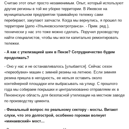
Считаю этот опыт просто незаменимым. Опыт, который используют
другие регионы в той же уборке территории. В Ижевске на
муниципальном предприятии трамвайную тележку сами
перебирают, закупают запчасти. Когда мы вернулись, я прошел по
территории (депо «Ульяновскэлектротранса». - Прим. ред.),
технически у нас это тоже можно сделать. Поручил руководству
найти специалистов, чтобы мы могли капитально ремонтировать
тележки.
- А как с утилизацией шин в Пензе? Сотрудничество будем
продолжать?
- Оно у нас и не останавливалось [улыбается]. Сейчас сезон
«переобувки» машин с зимней резины на летнюю. Если зимняя
резина пришла в негодность, ее нельзя оставить около
контейнерной площадки или выбрасывать на улицу. С прошлого
года мы собираем покрышки и централизованно отправляем их в
Пензенскую область для безопасной утилизации на местном заводе
по производству цемента.
- Финальный вопрос по реальному сектору - мосты. Витают
слухи, что это долгострой, особенно горожан волнует
«минаевский» мост…