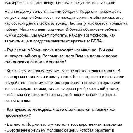
маскировочные сети, пишут письма и вяжут им теплые вещи.
Я лично держу связь с нашими бойцами. Когда они приезжают в
отпуск в родной Ульяновск, то находят время, чтобы рассказать,
как обстоят дела в их батальонах. Настрой у них боевой, только на
победу! Мы ими очень гордимся. В боевой обстановке ребятам
нужны дроны. Мы будем помогать, найдем возможность, как
закупить еще и средства защиты от вражеских БПЛА.
- Год семьи в Ульяновске проходит насыщенно. Вы сам
многодетный отец. Вспомните, чего Вам на первых порах
становления семьи не хватало?
- Как и всем молодым семьям, мне не хватало своего жилья. В
свое время я женился и жил у тестя. Конечно, он и я испытывали
неудобства. Поэтому всем молодоженам, которые создали или
только создают семью, желаю скорее приобрести свой уголок,
чтобы там они вместе растили детей, воспитывали патриотов
нашей страны.
- Как думаете, молодежь часто сталкивается с такими же
проблемами?
- Да, часто. Но для этого у нас есть государственная программа
«Обеспечение жильем молодых семей», которая работает в