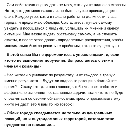
- Сам себе такую оценку дать не могу, это лучше видно со стороны.
Но то, что для меня важно лично быть в курсе происходящего, -
факт. Каждое утро, как и в начале работы на должности Главы
города, я продолжаю объезды. Согласитесь, лучше самому
увидеть и пообщаться с людьми, услышать их мнение и оценку
ситуации. Мне важно видеть обстановку самому, а не слушать
отчеты, и после этого давать определенные распоряжения, чтобы
максимально быстро решить те проблемы, которые существуют.
- В этой связи Вы не церемонитесь с управленцами, и, если
кто-то не выполняет поручения, Вы расстаетесь с этими
членами команды
?
- Нас жители оценивают по результату, и от каждого я требую
именно результата. - Будут ли кадровые ротации в ближайшее
время? - Скажу так: для нас главное, чтобы человек работал и
эффективно выполнял поставленные задачи. Если кто-то не будет
справляться со своими обязанностями, кресло просиживать ему
никто не даст, это я вам точно говорю!
- Облик города складывается не только из центральных
локаций, но и внутридомовых территорий, которые тоже
нуждаются во внимании…