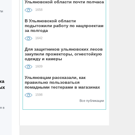
Ульяновской области почти полчаса
1658
08.08, 12:00
Каждый третий ульяновец
В Ульяновской области
положительно относится к идее
подытожили работу по нацпроектам
за полгода
самозанятости
1642
08.08, 09:00
Для защитников ульяновских лесов
Наше наследие: история первых
закупили прожекторы, огнестойкую
«небоскрёбов» Ульяновска
одежду и камеры
1609
08.08, 09:00
Ульяновцам рассказали, как
РТРС отмечает своё 25-летие
ка
правильно пользоваться
помадными тестерами в магазинах
ых
косметики
1598
08.08, 08:00
Все публикации
На ульяновском фестивале «Наше
время» силачи поднимут более 300
килограммов и выступит казанская
группа «Мураками»