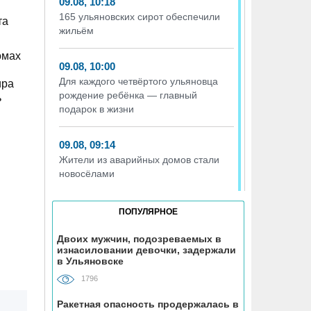
09.08, 10:18
165 ульяновских сирот обеспечили
та
жильём
омах
09.08, 10:00
Для каждого четвёртого ульяновца
ира
рождение ребёнка — главный
ь
подарок в жизни
09.08, 09:14
Жители из аварийных домов стали
новосёлами
09.08, 08:32
ПОПУЛЯРНОЕ
Ульяновцев ждёт «час пассажира»
Двоих мужчин, подозреваемых в
изнасиловании девочки, задержали
08.08, 15:07
в Ульяновске
В Госдуме предложили выдавать
1796
корм и лежанки людям, забравшим
животных из приюта
Ракетная опасность продержалась в